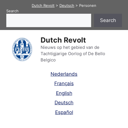
Skip
Dutch Revolt
>
Deutsch
>
Personen
to
Search
content
Search
Dutch Revolt
Nieuws op het gebied van de
Tachtigjarige Oorlog of De Bello
Belgico
Nederlands
Français
English
Deutsch
Español