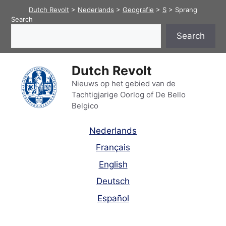
Skip
Dutch Revolt
>
Nederlands
>
Geografie
>
S
>
Sprang
to
Search
content
Search
Dutch Revolt
Nieuws op het gebied van de
Tachtigjarige Oorlog of De Bello
Belgico
Nederlands
Français
English
Deutsch
Español