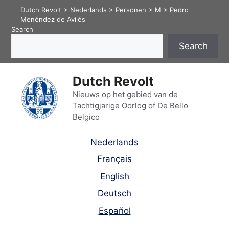
Skip
Dutch Revolt
>
Nederlands
>
Personen
>
M
>
Pedro
to
Menéndez de Avilés
Search
content
Search
Dutch Revolt
Nieuws op het gebied van de
Tachtigjarige Oorlog of De Bello
Belgico
Nederlands
Français
English
Deutsch
Español