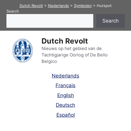
Skip
Dutch Revolt
>
Nederlands
>
Symbolen
>
Hutspot
to
Search
content
Search
Dutch Revolt
Nieuws op het gebied van de
Tachtigjarige Oorlog of De Bello
Belgico
Nederlands
Français
English
Deutsch
Español