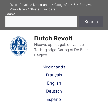
Skip
Dutch Revolt
>
Nederlands
>
Geografie
>
Z
>
Zeeuws-
to
Vlaanderen / Staats-Vlaanderen
Search
content
Search
Dutch Revolt
Nieuws op het gebied van de
Tachtigjarige Oorlog of De Bello
Belgico
Nederlands
Français
English
Deutsch
Español