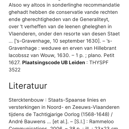
Alsoo wy altoos in sonderlinghe recommandatie
ghehadt hebben de conservatie vande rechten
ende gherechtigheden van de Generaliteyt,
over ‘t verheffen van de leenen gheleghen in
Vlaenderen, onder den resorte van desen Staet
… [‘s-Gravenhage, 10 september 1630]. – ‘s-
Gravenhage : weduwe en erven van Hillebrant
Iacobssz van Wouw, 1630. – 1 p. ; plano. Petit
1627.
Plaatsingscode UB Leiden
: THYSPF
3522
Literatuur
Stercktenbouw : Staats-Spaanse linies en
versterkingen in Noord- en Zeeuws-Vlaanderen
tijdens de Tachtigjarige Oorlog (1568-1648) /
André Bauwens … [et al.]. – [S.l.] : Rammeloo
Communications, 2006. – 38 p. : ill. ; 23×23 cm.