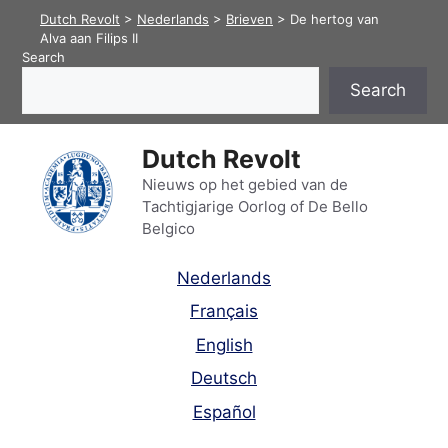
Skip
Dutch Revolt
>
Nederlands
>
Brieven
>
De hertog van
to
Alva aan Filips II
Search
content
Search
Dutch Revolt
Nieuws op het gebied van de
Tachtigjarige Oorlog of De Bello
Belgico
Nederlands
Français
English
Deutsch
Español