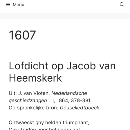
Menu
1607
Lofdicht op Jacob van
Heemskerk
Uit: J. van Vloten,
Nederlandsche
geschiedzangen
, II, 1864, 378-381.
Oorspronkelijke bron:
Geuseliedtboeck
Ontwaeckt ghy helden triumphant,
Om stryden voor het vaderlant,