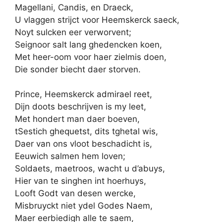
Magellani, Candis, en Draeck,
U vlaggen strijct voor Heemskerck saeck,
Noyt sulcken eer verworvent;
Seignoor salt lang ghedencken koen,
Met heer-oom voor haer zielmis doen,
Die sonder biecht daer storven.
Prince, Heemskerck admirael reet,
Dijn doots beschrijven is my leet,
Met hondert man daer boeven,
tSestich ghequetst, dits tghetal wis,
Daer van ons vloot beschadicht is,
Eeuwich salmen hem loven;
Soldaets, maetroos, wacht u d’abuys,
Hier van te singhen int hoerhuys,
Looft Godt van desen wercke,
Misbruyckt niet ydel Godes Naem,
Maer eerbiedigh alle te saem,