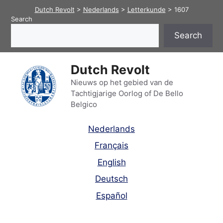
Skip
Dutch Revolt
>
Nederlands
>
Letterkunde
>
1607
to
Search
content
Search
Dutch Revolt
Nieuws op het gebied van de
Tachtigjarige Oorlog of De Bello
Belgico
Nederlands
Français
English
Deutsch
Español