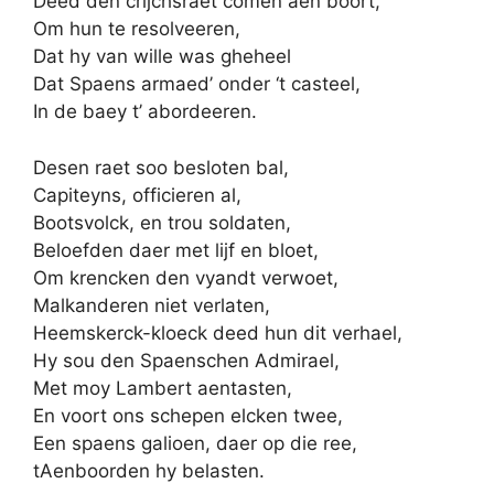
Deed den crijchsraet comen aen boort,
Om hun te resolveeren,
Dat hy van wille was gheheel
Dat Spaens armaed’ onder ‘t casteel,
In de baey t’ abordeeren.
Desen raet soo besloten bal,
Capiteyns, officieren al,
Bootsvolck, en trou soldaten,
Beloefden daer met lijf en bloet,
Om krencken den vyandt verwoet,
Malkanderen niet verlaten,
Heemskerck-kloeck deed hun dit verhael,
Hy sou den Spaenschen Admirael,
Met moy Lambert aentasten,
En voort ons schepen elcken twee,
Een spaens galioen, daer op die ree,
tAenboorden hy belasten.