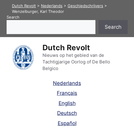
Skip
Dutch Revolt
>
Nederlands
>
Geschiedschrijvers
>
to
Wenzelburger, Karl Theodor
Search
content
Search
Dutch Revolt
Nieuws op het gebied van de
Tachtigjarige Oorlog of De Bello
Belgico
Nederlands
Français
English
Deutsch
Español