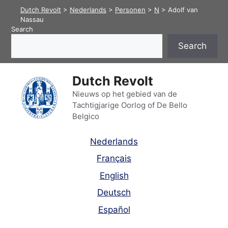
Skip
Dutch Revolt
>
Nederlands
>
Personen
>
N
>
Adolf van
to
Nassau
Search
content
Search
Dutch Revolt
Nieuws op het gebied van de
Tachtigjarige Oorlog of De Bello
Belgico
Nederlands
Français
English
Deutsch
Español