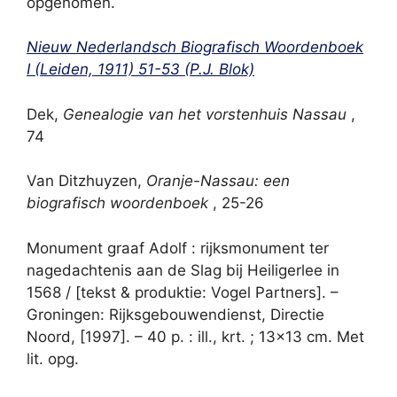
opgenomen.
Nieuw Nederlandsch Biografisch Woordenboek
I (Leiden, 1911) 51-53 (P.J. Blok)
Dek,
Genealogie van het vorstenhuis Nassau
,
74
Van Ditzhuyzen,
Oranje-Nassau: een
biografisch woordenboek
, 25-26
Monument graaf Adolf : rijksmonument ter
nagedachtenis aan de Slag bij Heiligerlee in
1568 / [tekst & produktie: Vogel Partners]. –
Groningen: Rijksgebouwendienst, Directie
Noord, [1997]. – 40 p. : ill., krt. ; 13×13 cm. Met
lit. opg.