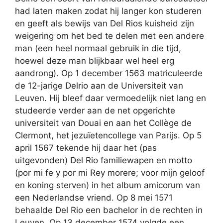
had laten maken zodat hij langer kon studeren
en geeft als bewijs van Del Rios kuisheid zijn
weigering om het bed te delen met een andere
man (een heel normaal gebruik in die tijd,
hoewel deze man blijkbaar wel heel erg
aandrong). Op 1 december 1563 matriculeerde
de 12-jarige Delrio aan de Universiteit van
Leuven. Hij bleef daar vermoedelijk niet lang en
studeerde verder aan de net opgerichte
universiteit van Douai en aan het Collège de
Clermont, het jezuïetencollege van Parijs. Op 5
april 1567 tekende hij daar het (pas
uitgevonden) Del Rio familiewapen en motto
(por mi fe y por mi Rey morere; voor mijn geloof
en koning sterven) in het album amicorum van
een Nederlandse vriend. Op 8 mei 1571
behaalde Del Rio een bachelor in de rechten in
Leuven. Op 13 december 1574 volgde een