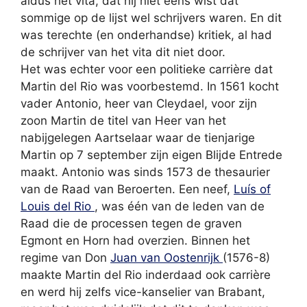
aldus het vita, dat hij niet eens wist dat
sommige op de lijst wel schrijvers waren. En dit
was terechte (en onderhandse) kritiek, al had
de schrijver van het vita dit niet door.
Het was echter voor een politieke carrière dat
Martin del Rio was voorbestemd. In 1561 kocht
vader Antonio, heer van Cleydael, voor zijn
zoon Martin de titel van Heer van het
nabijgelegen Aartselaar waar de tienjarige
Martin op 7 september zijn eigen Blijde Entrede
maakt. Antonio was sinds 1573 de thesaurier
van de Raad van Beroerten. Een neef,
Luís of
Louis del Rio
, was één van de leden van de
Raad die de processen tegen de graven
Egmont en Horn had overzien. Binnen het
regime van Don
Juan van Oostenrijk
(1576-8)
maakte Martin del Rio inderdaad ook carrière
en werd hij zelfs vice-kanselier van Brabant,