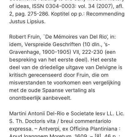
of ideas, ISSN 0304-0003: vol. 34 (2007), afl.
2, pag. 275-286. Koptitel op p.: Recommending
Justus Lipsius.
Robert Fruin, `De Mémoires van Del Rio’, in:
idem, Verspreide Geschriften (10 dln., ‘s-
Gravenhage, 1900-1905) VII, 222-230 (een
bespreking van het eerste deel). Het eerste
deel van de driedelige uitgave van Delvigne is
kritisch gerecenseerd door Fruin, die om
misverstanden te voorkomen een vergelijking
met de oude Spaanse vertaling als
onontbeerlijk aanbeveelt.
Martini Antonii Del-Rio e Societate Iesv LL. Lic.
S. Th. Doctoris vita / breui commentariolo
expressa. – Antverpi, ex Officina Plantiniana :
Apud Ioannnem Moretum, 1609. – [8], 46 p. ;