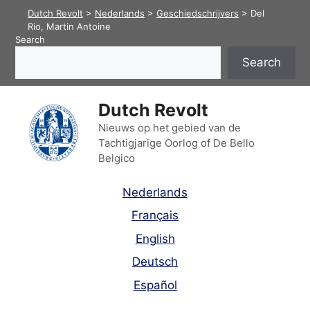
Skip
Dutch Revolt
>
Nederlands
>
Geschiedschrijvers
>
Del
to
Rio, Martin Antoine
Search
content
Search
Dutch Revolt
Nieuws op het gebied van de
Tachtigjarige Oorlog of De Bello
Belgico
Nederlands
Français
English
Deutsch
Español