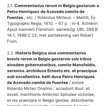
2.1.
Commentarius rerum in Belgio gestarum a
Petro Henriquez de Azevedo comite de
Fuentes
, etc. / Rolandus Mirteus. – Matriti, Ex
Typographo Regia, 1610. – 67 p. ; in-4. Achterin:
Apud Ioannem Flandrum. aanwezig: UBL 399 B
14:1; 1498 C 23, met aantekening van Robert
Fruin.
2.2.
Historia Belgica siue commentarivs
brevis rervm in Belgio gestarvm svb tribvs
eivsdem gvbernatoribvs, comite Mansfeldio,
sereniss. archiduce Ernesto etc. et praecipue
sub excellentiss. belli duce Petro Henriques
de Azevedo comite de Fuentes
/ avtore
Rolando Mirteo Onatino ; accedunt illust. et
excell. marchionis Ambrosii Spinulae victoriae,
et res praeclare in Belgio gestae; describente