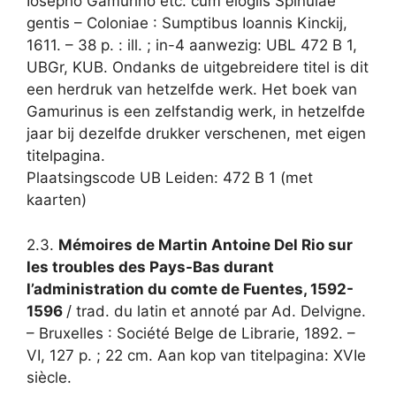
Iosepho Gamurino etc. cum elogiis Spinulae
gentis – Coloniae : Sumptibus Ioannis Kinckij,
1611. – 38 p. : ill. ; in-4 aanwezig: UBL 472 B 1,
UBGr, KUB. Ondanks de uitgebreidere titel is dit
een herdruk van hetzelfde werk. Het boek van
Gamurinus is een zelfstandig werk, in hetzelfde
jaar bij dezelfde drukker verschenen, met eigen
titelpagina.
Plaatsingscode UB Leiden: 472 B 1 (met
kaarten)
2.3.
Mémoires de Martin Antoine Del Rio sur
les troubles des Pays-Bas durant
l’administration du comte de Fuentes, 1592-
1596
/ trad. du latin et annoté par Ad. Delvigne.
– Bruxelles : Société Belge de Librarie, 1892. –
VI, 127 p. ; 22 cm. Aan kop van titelpagina: XVIe
siècle.