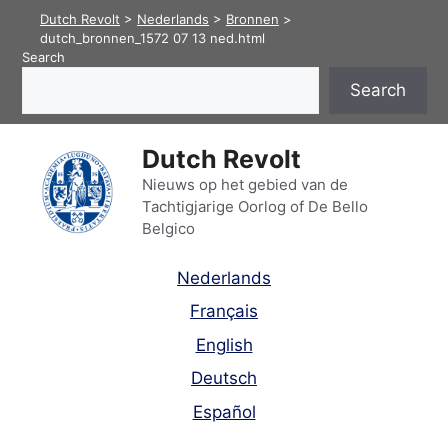
Skip
Dutch Revolt
>
Nederlands
>
Bronnen
>
to
dutch_bronnen_1572 07 13 ned.html
Search
content
Search
Dutch Revolt
Nieuws op het gebied van de
Tachtigjarige Oorlog of De Bello
Belgico
Nederlands
Français
English
Deutsch
Español