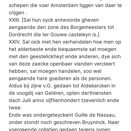
schepen die voer Amsterdam liggen van daer te
crijgen .
XXIII. [Sal hun oyck antwoorde gheven
aengaende den zone des Borgemeesters tot
Dordrecht die ter Gouwe casteleyn is.]
XXIV. Sal oick met hen verhandelen hoe men op
het alderbeste ende bequaemste sal moegen
met den geestelickheyt ende anderen, dye sich
van deze zaecke openbaer vianden vercleert
hebben, sal moegen handelen, soo wel
aengaende hare goederen als de personen.
Aldus bij zijne v.G. gedaen tot Aldekercken in
de voogdij van Geldren, opten derthiensten
dach Julii anno vijftienhondert tzeventich ende
twee.
Ende was ondergeteyckent Guille de Nassau,
onder stondt noch geschreven Bruyninck. Naer
voergaende collatien gedaen tegens synen