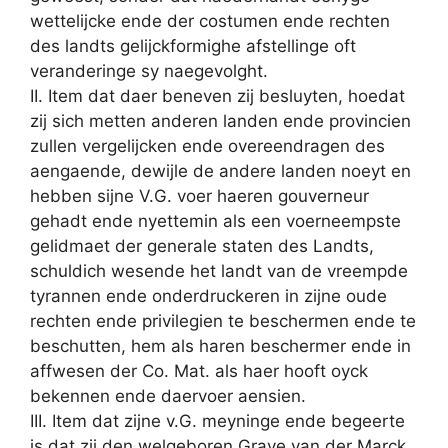
wettelijcke ende der costumen ende rechten
des landts gelijckformighe afstellinge oft
veranderinge sy naegevolght.
II. Item dat daer beneven zij besluyten, hoedat
zij sich metten anderen landen ende provincien
zullen vergelijcken ende overeendragen des
aengaende, dewijle de andere landen noeyt en
hebben sijne V.G. voer haeren gouverneur
gehadt ende nyettemin als een voerneempste
gelidmaet der generale staten des Landts,
schuldich wesende het landt van de vreempde
tyrannen ende onderdruckeren in zijne oude
rechten ende privilegien te beschermen ende te
beschutten, hem als haren beschermer ende in
affwesen der Co. Mat. als haer hooft oyck
bekennen ende daervoer aensien.
III. Item dat zijne v.G. meyninge ende begeerte
is dat zij den welgeboren Grave van der Marck,