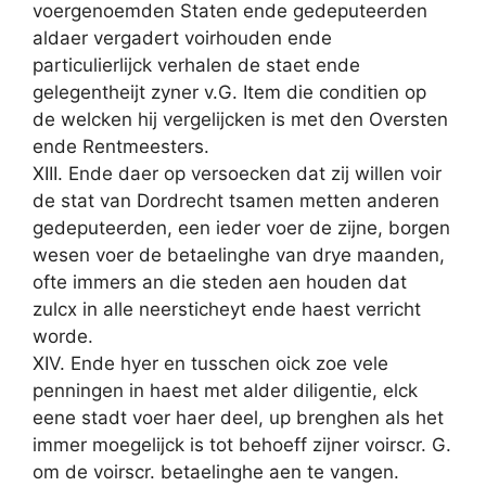
voergenoemden Staten ende gedeputeerden
aldaer vergadert voirhouden ende
particulierlijck verhalen de staet ende
gelegentheijt zyner v.G. Item die conditien op
de welcken hij vergelijcken is met den Oversten
ende Rentmeesters.
XIII. Ende daer op versoecken dat zij willen voir
de stat van Dordrecht tsamen metten anderen
gedeputeerden, een ieder voer de zijne, borgen
wesen voer de betaelinghe van drye maanden,
ofte immers an die steden aen houden dat
zulcx in alle neersticheyt ende haest verricht
worde.
XIV. Ende hyer en tusschen oick zoe vele
penningen in haest met alder diligentie, elck
eene stadt voer haer deel, up brenghen als het
immer moegelijck is tot behoeff zijner voirscr. G.
om de voirscr. betaelinghe aen te vangen.