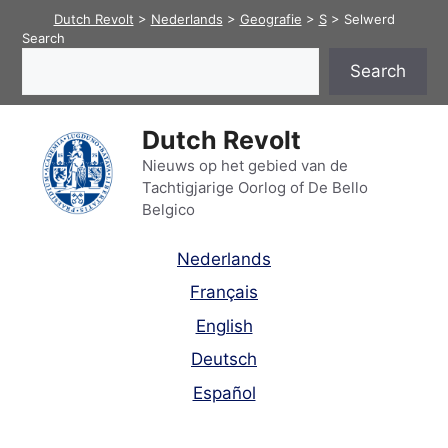
Skip
Dutch Revolt
>
Nederlands
>
Geografie
>
S
>
Selwerd
to
Search
content
Search
Dutch Revolt
Nieuws op het gebied van de
Tachtigjarige Oorlog of De Bello
Belgico
Nederlands
Français
English
Deutsch
Español