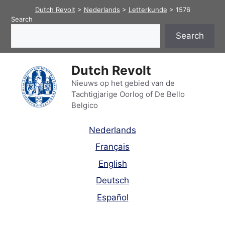
Skip
Dutch Revolt
>
Nederlands
>
Letterkunde
>
1576
to
Search
content
Search
Dutch Revolt
Nieuws op het gebied van de
Tachtigjarige Oorlog of De Bello
Belgico
Nederlands
Français
English
Deutsch
Español