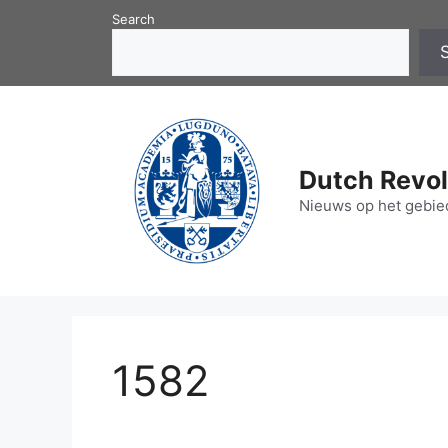
Skip
Search
to
content
Dutch Revol
Nieuws op het gebied
1582