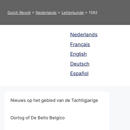
Dutch Revolt
>
Nederlands
>
Letterkunde
>
1582
Nederlands
Français
English
Deutsch
Español
Nieuws op het gebied van de Tachtigjarige
Oorlog of De Bello Belgico