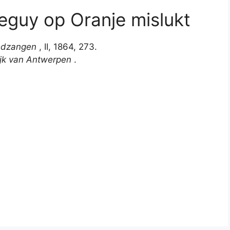
eguy op Oranje mislukt
iedzangen
, II, 1864, 273.
ijk van Antwerpen
.