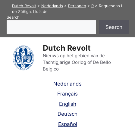
Skip
Dutch Revolt
>
Nederlands
>
Personen
>
R
>
Requesens i
to
de Zúñiga, Lluís de
Search
content
Search
Dutch Revolt
Nieuws op het gebied van de
Tachtigjarige Oorlog of De Bello
Belgico
Nederlands
Français
English
Deutsch
Español