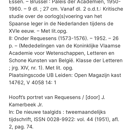
Essen. – Brussel : Paleis der Academiën, 1950-
1960. – 9 dl. ; 27 cm. Vanaf dl. 2 o.d.t.: Kritische
studie over de oorlog(s)voering van het
Spaanse leger in de Nederlanden tijdens de
XVIe eeuw. – Met lit.opg.
II: Onder Requesens (1573-1576). – 1952. – 26
p. – (Mededelingen van de Koninklijke Vlaamse
Academie voor Wetenschappen, Letteren en
Schone Kunsten van België. Klasse der Letteren
; jrg. XIV, nr. 1). Met lit. opg.
Plaatsingscode UB Leiden: Open Magazijn kast
14762, V 4058 14: 1
Hooft’s portret van Requesens / [door] J.
Kamerbeek Jr.
In: De nieuwe taalgids : tweemaandelijks
tijdschrift, ISSN 0028-9922: vol. 44 (1951), afl.
2, pag. 74.