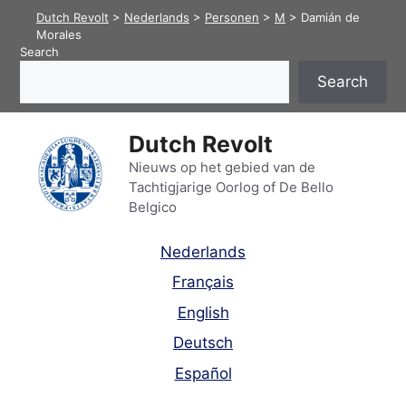
Skip
Dutch Revolt
>
Nederlands
>
Personen
>
M
>
Damián de
to
Morales
Search
content
Search
Dutch Revolt
Nieuws op het gebied van de
Tachtigjarige Oorlog of De Bello
Belgico
Nederlands
Français
English
Deutsch
Español