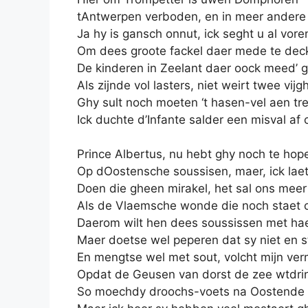
tAntwerpen verboden, en in meer andere
Ja hy is gansch onnut, ick seght u al vore
Om dees groote fackel daer mede te dec
De kinderen in Zeelant daer oock meed’ 
Als zijnde vol lasters, niet weirt twee vijg
Ghy sult noch moeten ‘t hasen-vel aen tr
Ick duchte d’Infante salder een misval af c
Prince Albertus, nu hebt ghy noch te hop
Op dOostensche soussisen, maer, ick lae
Doen die gheen mirakel, het sal ons meer
Als de Vlaemsche wonde die noch staet 
Daerom wilt hen dees soussissen met ha
Maer doetse wel peperen dat sy niet en s
En mengtse wel met sout, volcht mijn ve
Opdat de Geusen van dorst de zee wtdri
So moechdy droochs-voets na Oostende 