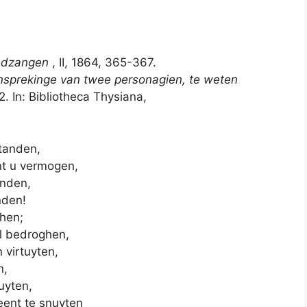
iedzangen
, II, 1864, 365-367.
sprekinge van twee personagien, te weten
2. In: Bibliotheca Thysiana,
standen,
t u vermogen,
anden,
nden!
ghen;
el bedroghen,
virtuyten,
n,
luyten,
eent te snuyten