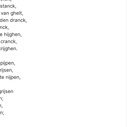
stanck,
van ghelt,
den dranck,
nck,
e hijghen,
 cranck,
rijghen.
pijpen,
ijsen,
te nijpen,
grijsen
n;
n,
n;