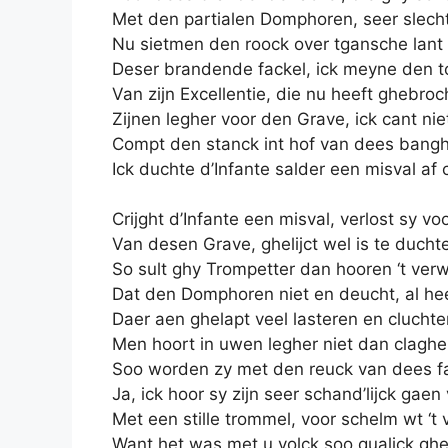
Met den partialen Domphoren, seer slech
Nu sietmen den roock over tgansche lant
Deser brandende fackel, ick meyne den t
Van zijn Excellentie, die nu heeft ghebroc
Zijnen legher voor den Grave, ick cant nie
Compt den stanck int hof van dees bangh
Ick duchte d’Infante salder een misval af c
Crijght d’Infante een misval, verlost sy voo
Van desen Grave, ghelijct wel is te ducht
So sult ghy Trompetter dan hooren ‘t verwi
Dat den Domphoren niet en deucht, al hee
Daer aen ghelapt veel lasteren en cluchte
Men hoort in uwen legher niet dan claghe
Soo worden zy met den reuck van dees fa
Ja, ick hoor sy zijn seer schand’lijck gaen
Met een stille trommel, voor schelm wt ‘t v
Want het was met u volck soo qualick ghe