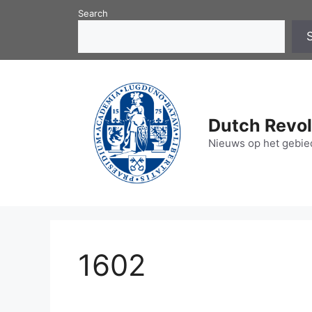
Skip
Search
to
content
Dutch Revol
Nieuws op het gebied
1602