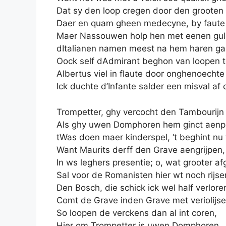
Dat sy den loop cregen door den grooten 
Daer en quam gheen medecyne, by faute 
Maer Nassouwen holp hen met eenen gul
dItalianen namen meest na hem haren ga
Oock self dAdmirant beghon van loopen t
Albertus viel in flaute door onghenoechte
Ick duchte d’Infante salder een misval af c
Trompetter, ghy vercocht den Tambourijn 
Als ghy uwen Domphoren hem ginct aenpr
tWas doen maer kinderspel, ‘t beghint nu 
Want Maurits derff den Grave aengrijpen,
In ws leghers presentie; o, wat grooter af
Sal voor de Romanisten hier wt noch rijse
Den Bosch, die schick ick wel half verlore
Comt de Grave inden Grave met veriolijse
So loopen de verckens dan al int coren,
Hier om Trompetter is uwen Domphoren