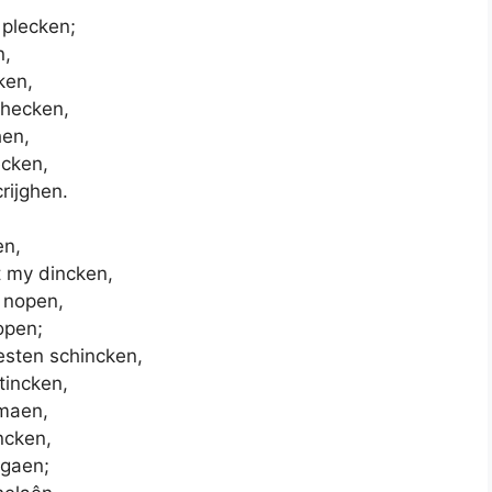
 plecken;
n,
ken,
ghecken,
hen,
ecken,
rijghen.
en,
t my dincken,
 nopen,
open;
esten schincken,
tincken,
rmaen,
ncken,
gaen;