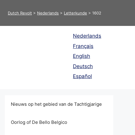
Dutch Revolt
>
Nederlands
>
Letterkunde
>
1602
Nederlands
Français
English
Deutsch
Español
Nieuws op het gebied van de Tachtigjarige
Oorlog of De Bello Belgico