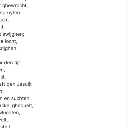
t ghewrocht,
 spruyten
ocht
ht
t swijghen;
e locht,
rijghen.
r den tijt
en,
jt,
ft den Jesuijt
n;
n en suchten,
ckel ghequelt,
 vluchten,
elt,
stelt,