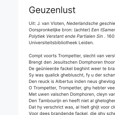
Geuzenlust
Uit: J. van Vloten,
Nederlandsche gesch
Oorspronkelijke bron: (achter)
Een tSamen
Polytiek Verstant ende Partialen Sin
. 160
Universiteitsbibliotheek Leiden.
Compt voorts Trompetter, slecht van ver
Brengt den Jesuitschen Domphoren thoon
De geünieerde fackel beghint weer te br
Sy was qualick ghebluscht, fy u der scha
Den reuck is Albertus inden neus ghevlo
O Trompetter, Trompetter, ghy hebter ve
Met uwen valschen Domphoren, cleyn van 
Den Tambourijn en heeft niet al gheloghe
Dat hy verschrict was, al hielt ghijt voor c
Voor dees brandende fackel, die ghy sch