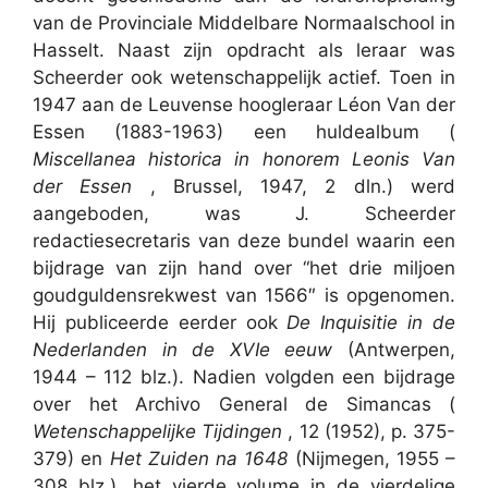
van de Provinciale Middelbare Normaalschool in
Hasselt. Naast zijn opdracht als leraar was
Scheerder ook wetenschappelijk actief. Toen in
1947 aan de Leuvense hoogleraar Léon Van der
Essen (1883-1963) een huldealbum (
Miscellanea historica in honorem Leonis Van
der Essen
, Brussel, 1947, 2 dln.) werd
aangeboden, was J. Scheerder
redactiesecretaris van deze bundel waarin een
bijdrage van zijn hand over “het drie miljoen
goudguldensrekwest van 1566″ is opgenomen.
Hij publiceerde eerder ook
De Inquisitie in de
Nederlanden in de XVIe eeuw
(Antwerpen,
1944 – 112 blz.). Nadien volgden een bijdrage
over het Archivo General de Simancas (
Wetenschappelijke Tijdingen
, 12 (1952), p. 375-
379) en
Het Zuiden na 1648
(Nijmegen, 1955 –
308 blz.), het vierde volume in de vierdelige