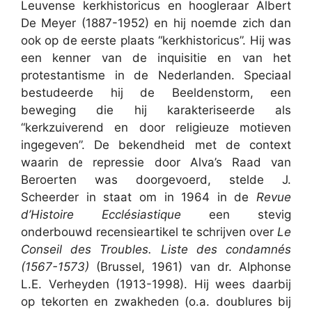
Leuvense kerkhistoricus en hoogleraar Albert
De Meyer (1887-1952) en hij noemde zich dan
ook op de eerste plaats “kerkhistoricus”. Hij was
een kenner van de inquisitie en van het
protestantisme in de Nederlanden. Speciaal
bestudeerde hij de Beeldenstorm, een
beweging die hij karakteriseerde als
“kerkzuiverend en door religieuze motieven
ingegeven”. De bekendheid met de context
waarin de repressie door Alva’s Raad van
Beroerten was doorgevoerd, stelde J.
Scheerder in staat om in 1964 in de
Revue
d’Histoire Ecclésiastique
een stevig
onderbouwd recensieartikel te schrijven over
Le
Conseil des Troubles.
Liste des condamnés
(1567-1573)
(Brussel, 1961) van dr. Alphonse
L.E. Verheyden (1913-1998). Hij wees daarbij
op tekorten en zwakheden (o.a. doublures bij