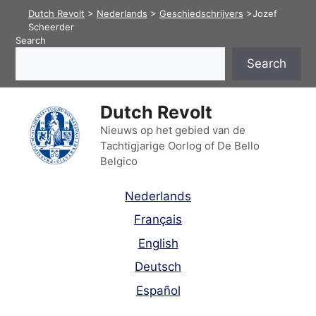
Skip
Dutch Revolt
>
Nederlands
>
Geschiedschrijvers
>
​Jozef
to
Scheerder
Search
content
Search
Dutch Revolt
Nieuws op het gebied van de
Tachtigjarige Oorlog of De Bello
Belgico
Nederlands
Français
English
Deutsch
Español