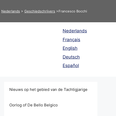
>
Nederlands
>
Geschiedschrijvers
>
​Francesco Bocchi
Nederlands
Français
English
Deutsch
Español
Nieuws op het gebied van de Tachtigjarige
Oorlog of De Bello Belgico