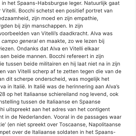
n in het Spaans-Habsburgse leger. Natuurlijk gaat
Vitelli. Bocchi schetst een positief portret van
hoedzaamheid, zijn moed en zijn empathie,
gden bij zijn manschappen. In zijn
voorbeelden van Vitelli’s daadkracht. Alva was
e campo
general
en maakte, zo we lezen bij
viezen. Ondanks dat Alva en Vitelli elkaar
en beide mannen. Bocchi refereert in zijn
 tussen beide militairen en hij laat niet na in zijn
en van Vitelli scherp af te zetten tegen die van de
 dit scherpe onderscheid, was mogelijk het
in Italië. In Italië was de herinnering aan Alva’s
 op het Italiaanse schiereiland nog levend, ook
nstelling tussen de Italiaanse en Spaanse
chi uitspreekt aan het adres van het contigent
cht in de Nederlanden. Vooral in de passages waar
tie’ (en niet spreekt over Toscaanse, Napolitaanse
ompet over de Italiaanse soldaten in het Spaans-