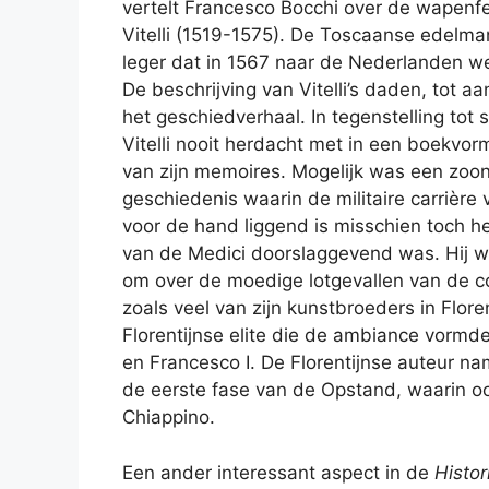
vertelt Francesco Bocchi over de wapen
Vitelli (1519-1575). De Toscaanse edelman 
leger dat in 1567 naar de Nederlanden we
De beschrijving van Vitelli’s daden, tot a
het geschiedverhaal. In tegenstelling tot 
Vitelli nooit herdacht met in een boekvor
van zijn memoires. Mogelijk was een zoon 
geschiedenis waarin de militaire carrière
voor de hand liggend is misschien toch het 
van de Medici doorslaggevend was. Hij 
om over de moedige lotgevallen van de 
zoals veel van zijn kunstbroeders in Flore
Florentijnse elite die de ambiance vorm
en Francesco I. De Florentijnse auteur n
de eerste fase van de Opstand, waarin o
Chiappino.
Een ander interessant aspect in de
Histor