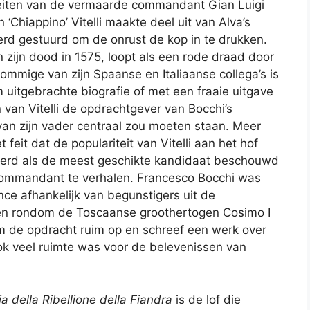
feiten van de vermaarde commandant Gian Luigi
‘Chiappino’ Vitelli maakte deel uit van Alva’s
rd gestuurd om de onrust de kop in te drukken.
an zijn dood in 1575, loopt als een rode draad door
sommige van zijn Spaanse en Italiaanse collega’s is
m uitgebrachte biografie of met een fraaie uitgave
van Vitelli de opdrachtgever van Bocchi’s
 van zijn vader centraal zou moeten staan. Meer
feit dat de populariteit van Vitelli aan het hof
werd als de meest geschikte kandidaat beschouwd
commandant te verhalen. Francesco Bocchi was
nce afhankelijk van begunstigers uit de
den rondom de Toscaanse groothertogen Cosimo I
am de opdracht ruim op en schreef een werk over
ok veel ruimte was voor de belevenissen van
ia della Ribellione della Fiandra
is de lof die