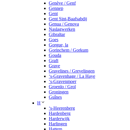
Genève / Genf
Gennep
Gent
Gent Sint-Baafsabdij
Genua / Genova
Naslagwerken
Gibraltar
Goes
Gorgue, la
Gorinchem / Gorkum
Gouda
Graft
Grave
Gravelines / Grevelingen
‘s-Gravenhage / La Haye
‘s-Gravenmoer
Groenlo / Grol
Groningen
Guînes
H
‘s-Heerenberg
Hardenberg
Harderwijk
Harlingen
Hattem