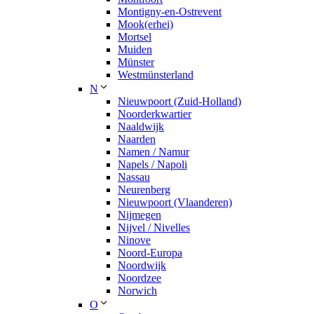
Montigny-en-Ostrevent
Mook(erhei)
Mortsel
Muiden
Münster
Westmünsterland
N
Nieuwpoort (Zuid-Holland)
Noorderkwartier
Naaldwijk
Naarden
Namen / Namur
Napels / Napoli
Nassau
Neurenberg
Nieuwpoort (Vlaanderen)
Nijmegen
Nijvel / Nivelles
Ninove
Noord-Europa
Noordwijk
Noordzee
Norwich
O