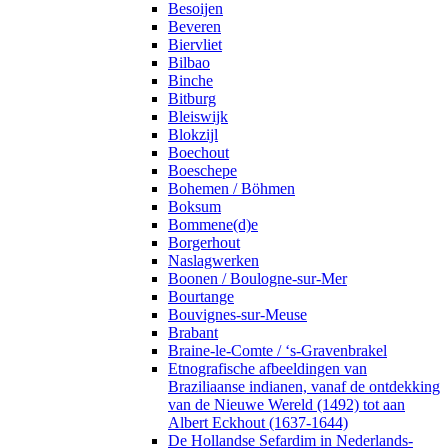
Besoijen
Beveren
Biervliet
Bilbao
Binche
Bitburg
Bleiswijk
Blokzijl
Boechout
Boeschepe
Bohemen / Böhmen
Boksum
Bommene(d)e
Borgerhout
Naslagwerken
Boonen / Boulogne-sur-Mer
Bourtange
Bouvignes-sur-Meuse
Brabant
Braine-le-Comte / ‘s-Gravenbrakel
Etnografische afbeeldingen van
Braziliaanse indianen, vanaf de ontdekking
van de Nieuwe Wereld (1492) tot aan
Albert Eckhout (1637-1644)
De Hollandse Sefardim in Nederlands-