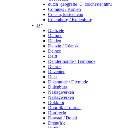
dutch_geografie_C_colchester.html
Comines / Komen
Cracau, kasteel van
Culemborg / Kuilenburg
D
Dadizele
Damme
Delden
Danzig / Gdansk
Deinze
Delft
Dendermonde / Termonde
Deurne
Deventer
Diest
Diksmuide / Dixmude
Dillenburg
Naslagwerken
Naslagwerken
Dokkum
Doornik / Tournai
Dordrecht
Dowaai / Douai
Drent(h)e