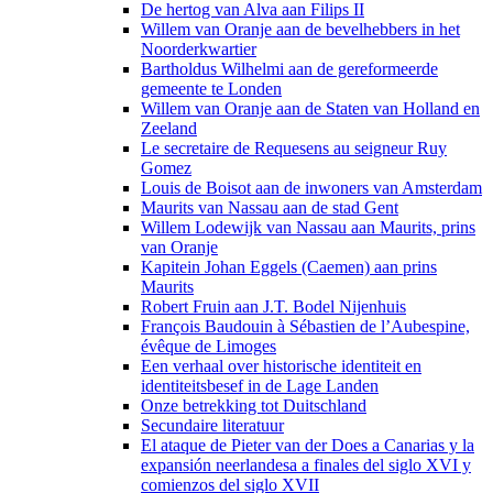
De hertog van Alva aan Filips II
Willem van Oranje aan de bevelhebbers in het
Noorderkwartier
Bartholdus Wilhelmi aan de gereformeerde
gemeente te Londen
Willem van Oranje aan de Staten van Holland en
Zeeland
Le secretaire de Requesens au seigneur Ruy
Gomez
Louis de Boisot aan de inwoners van Amsterdam
Maurits van Nassau aan de stad Gent
Willem Lodewijk van Nassau aan Maurits, prins
van Oranje
​Kapitein Johan Eggels (Caemen) aan prins
Maurits
Robert Fruin aan J.T. Bodel Nijenhuis
François Baudouin à Sébastien de l’Aubespine,
évêque de Limoges
Een verhaal over historische identiteit en
identiteitsbesef in de Lage Landen
Onze betrekking tot Duitschland
Secundaire literatuur
El ataque de Pieter van der Does a Canarias y la
expansión neerlandesa a finales del siglo XVI y
comienzos del siglo XVII