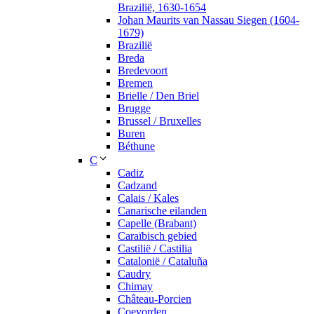
Brazilië, 1630-1654
Johan Maurits van Nassau Siegen (1604-
1679)
Brazilië
Breda
Bredevoort
Bremen
Brielle / Den Briel
Brugge
Brussel / Bruxelles
Buren
Béthune
C
Cadiz
Cadzand
Calais / Kales
Canarische eilanden
Capelle (Brabant)
Caraïbisch gebied
Castilië / Castilia
Catalonië / Cataluña
Caudry
Chimay
Château-Porcien
Coevorden