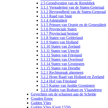
2.5 Grondvesting van de Republiek
3.1.1 Vergadering van de Staten-Generaal
3.1.2 Bevoegdheid van de Staten-Generaal
3.1.3 Raad van State
3.1.4 Admiraliteit
3.1.5 Prinsen van Oranje en de Generaliteit
3.1.6 Provinciale Staten
3.1.7 Provinciaal bestuur
3.1.8 Staten van Gelderland
3.1.9 Staten van Holland
3.1.10 Staten van Zeeland
3.1.11 Staten van Utrecht
3.1.12 Staten van Friesland
3.1.13 Staten van Overijssel
3.1.14 Staten van Groningen
3.1.15 Staten van Drenthe
3.2.1 Rechtspraak algemeen
3.2.2 Hoge Raad van Holland en Zeeland
3.2.4 Hof van Friesland
3.2.5 Kamer van Justitie Groningen
3.2.6 Raden van Brabant en Vlaanderen
Gevechten om de schansen aan de Schelde
Gouden Eeuw
Gulden Vlies
Gulden Vlies (Gent 1559)