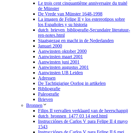
Le trois cent cinquantième anniversaire du traité
de Münster
De Vrede van Münster 1648-1998
La imagen de Felipe II y los estereotipos sobre
los Españoles y su historia
dutch_brieven_bibliografie-Secundaire literatuur-
ren-notes.html
Staatsgezag en macht in de Nederlanden
Januari 2000
Aanwinsten oktober 2000
Aanwinsten maart 2001
Aanwinsten juni 2001
Aanwinsten augustus 2001
Aanwinsten UB Leiden
Adressen
De Tachtigjarige Oorlog in artikelen
Bibliografie
Paleografie
Brieven
Bronnen
Filips II vervallen verklaard van de heerschappij
dutch_bronnen_1477 03 14 ned.html
Instrucciónes de Carlos V para Felipe II 4 mayo
1543
Instrucciónes de Carlos V para Felipe II 6 mei