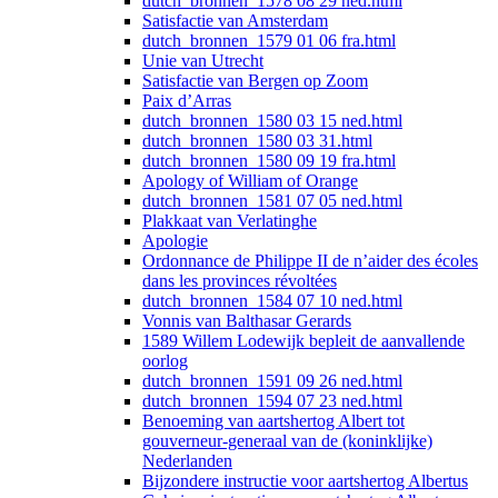
dutch_bronnen_1578 08 29 ned.html
Satisfactie van Amsterdam
dutch_bronnen_1579 01 06 fra.html
Unie van Utrecht
Satisfactie van Bergen op Zoom
Paix d’Arras
dutch_bronnen_1580 03 15 ned.html
dutch_bronnen_1580 03 31.html
dutch_bronnen_1580 09 19 fra.html
Apology of William of Orange
dutch_bronnen_1581 07 05 ned.html
Plakkaat van Verlatinghe
Apologie
Ordonnance de Philippe II de n’aider des écoles
dans les provinces révoltées
dutch_bronnen_1584 07 10 ned.html
Vonnis van Balthasar Gerards
1589 Willem Lodewijk bepleit de aanvallende
oorlog
dutch_bronnen_1591 09 26 ned.html
dutch_bronnen_1594 07 23 ned.html
Benoeming van aartshertog Albert tot
gouverneur-generaal van de (koninklijke)
Nederlanden
Bijzondere instructie voor aartshertog Albertus