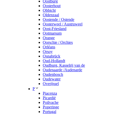
Oostburg
Oosterhout
Obbicht
Oldenzaal
Oostende / Ostende
Oosterweel / Austruweel
Oost-Friesland
Ootmarsum
Orange
Oorschie / Orchies
Orléans
Orsoy
Osnabrück
Oud-Hollandt
Oudburg, Kasselrij van de
Oudenaarde /Audenarde
Oudenbosch
Oudewater
Overijssel
P
Piacenza
Picardië
Poilvache
Poperinge
Portugal