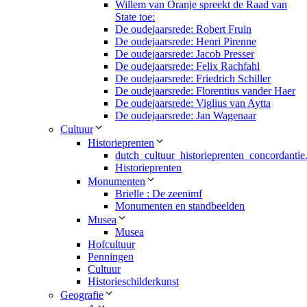
Willem van Oranje spreekt de Raad van
State toe:
De oudejaarsrede: Robert Fruin
De oudejaarsrede: Henri Pirenne
De oudejaarsrede: Jacob Presser
De oudejaarsrede: Felix Rachfahl
De oudejaarsrede: Friedrich Schiller
De oudejaarsrede: Florentius vander Haer
De oudejaarsrede: Viglius van Aytta
De oudejaarsrede: Jan Wagenaar
Cultuur
Historieprenten
dutch_cultuur_historieprenten_concordantie
Historieprenten
Monumenten
Brielle : De zeenimf
Monumenten en standbeelden
Musea
Musea
Hofcultuur
Penningen
Cultuur
Historieschilderkunst
Geografie