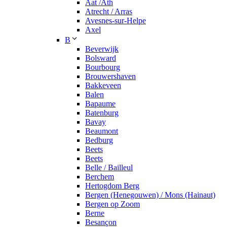
Aat /Ath
Atrecht / Arras
Avesnes-sur-Helpe
Axel
B
Beverwijk
Bolsward
Bourbourg
Brouwershaven
Bakkeveen
Balen
Bapaume
Batenburg
Bavay
Beaumont
Bedburg
Beets
Beets
Belle / Bailleul
Berchem
Hertogdom Berg
Bergen (Henegouwen) / Mons (Hainaut)
Bergen op Zoom
Berne
Besançon