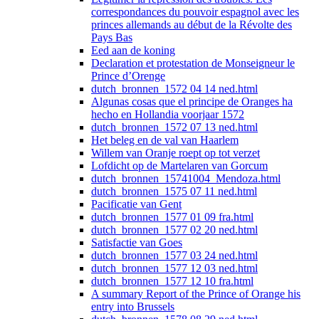
correspondances du pouvoir espagnol avec les
princes allemands au début de la Révolte des
Pays Bas
Eed aan de koning
Declaration et protestation de Monseigneur le
Prince d’Orenge
dutch_bronnen_1572 04 14 ned.html
Algunas cosas que el principe de Oranges ha
hecho en Hollandia voorjaar 1572
dutch_bronnen_1572 07 13 ned.html
Het beleg en de val van Haarlem
Willem van Oranje roept op tot verzet
Lofdicht op de Martelaren van Gorcum
dutch_bronnen_15741004_Mendoza.html
dutch_bronnen_1575 07 11 ned.html
Pacificatie van Gent
dutch_bronnen_1577 01 09 fra.html
dutch_bronnen_1577 02 20 ned.html
Satisfactie van Goes
dutch_bronnen_1577 03 24 ned.html
dutch_bronnen_1577 12 03 ned.html
dutch_bronnen_1577 12 10 fra.html
A summary Report of the Prince of Orange his
entry into Brussels