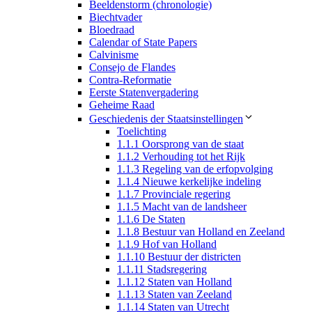
Beeldenstorm (chronologie)
Biechtvader
Bloedraad
Calendar of State Papers
Calvinisme
Consejo de Flandes
Contra-Reformatie
Eerste Statenvergadering
Geheime Raad
Geschiedenis der Staatsinstellingen
Toelichting
1.1.1 Oorsprong van de staat
1.1.2 Verhouding tot het Rijk
1.1.3 Regeling van de erfopvolging
1.1.4 Nieuwe kerkelijke indeling
1.1.7 Provinciale regering
1.1.5 Macht van de landsheer
1.1.6 De Staten
1.1.8 Bestuur van Holland en Zeeland
1.1.9 Hof van Holland
1.1.10 Bestuur der districten
1.1.11 Stadsregering
1.1.12 Staten van Holland
1.1.13 Staten van Zeeland
1.1.14 Staten van Utrecht