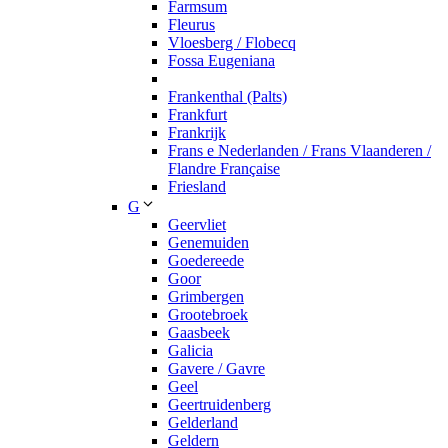
Farmsum
Fleurus
Vloesberg / Flobecq
Fossa Eugeniana
Frankenthal (Palts)
Frankfurt
Frankrijk
Frans e Nederlanden / Frans Vlaanderen /
Flandre Française
Friesland
G
Geervliet
Genemuiden
Goedereede
Goor
Grimbergen
Grootebroek
Gaasbeek
Galicia
Gavere / Gavre
Geel
Geertruidenberg
Gelderland
Geldern