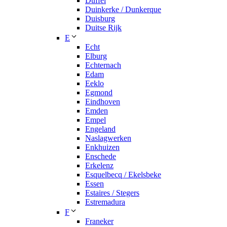
Duffel
Duinkerke / Dunkerque
Duisburg
Duitse Rijk
E
Echt
Elburg
Echternach
Edam
Eeklo
Egmond
Eindhoven
Emden
Empel
Engeland
Naslagwerken
Enkhuizen
Enschede
Erkelenz
Esquelbecq / Ekelsbeke
Essen
Estaires / Stegers
Estremadura
F
Franeker