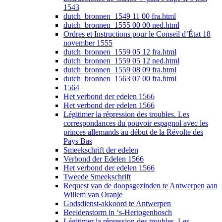
1543
dutch_bronnen_1549 11 00 fra.html
dutch_bronnen_1555 00 00 ned.html
Ordres et Instructions pour le Conseil d’État 18
november 1555
dutch_bronnen_1559 05 12 fra.html
dutch_bronnen_1559 05 12 ned.html
dutch_bronnen_1559 08 09 fra.html
dutch_bronnen_1563 07 00 fra.html
1564
Het verbond der edelen 1566
Het verbond der edelen 1566
Légitimer la répression des troubles. Les
correspondances du pouvoir espagnol avec les
princes allemands au début de la Révolte des
Pays Bas
Smeekschrift der edelen
Verbond der Edelen 1566
Het verbond der edelen 1566
Tweede Smeekschrift
Request van de doopsgezinden te Antwerpen aan
Willem van Oranje
Godsdienst-akkoord te Antwerpen
Beeldenstorm in ‘s-Hertogenbosch
Légitimer la répression des troubles. Les