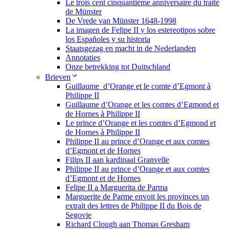
Le trois cent cinquantième anniversaire du traité
de Münster
De Vrede van Münster 1648-1998
La imagen de Felipe II y los estereotipos sobre
los Españoles y su historia
Staatsgezag en macht in de Nederlanden
Annotaties
Onze betrekking tot Duitschland
Brieven
Guillaume d’Orange et le comte d’Egmont à
Philippe II
Guillaume d’Orange et les comtes d’Egmond et
de Hornes à Philippe II
Le prince d’Orange et les comtes d’Egmond et
de Hornes à Philippe II
Philippe II au prince d’Orange et aux comtes
d’Egmont et de Hornes
Filips II aan kardinaal Granvelle
Philippe II au prince d’Orange et aux comtes
d’Egmont et de Hornes
Felipe II a Marguerita de Parma
Marguerite de Parme envoit les provinces un
extrait des lettres de Philippe II du Bois de
Segovie
Richard Clough aan Thomas Gresham