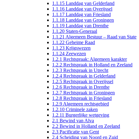
1.1.15 Landdag van Gelderland
1.1.16 Landdag van Overijssel
1.1.17 Landdag van Friesland
1.1.18 Landdag van Groningen
1.1.19 Landdag van Drenthe
1.1.20 Staten-Generaal
1.1.21 Algemeen Bestuur – Raad van State
1.1.22 Geheime Raad
1.1.23 Krijgswezen
1.1.24 Zeewezen
1.2.1 Rechtspraak: Algemeen karakter
1.2.2 Rechtspraak in Holland en Zeeland
1.2.3 Rechtspraak in Utrecht
1.2.4 Rechtspraak in Gelderland
1.2.5 Rechtspraak in Overijssel
1.2.6 Rechtspraak in Drenthe
1.2.7 Rechtspraak in Groningen
1.2.8 Rechtspraak in Friesland
1.2.9 Algemeen rechtsgebied
1.2.10 Criminele zaken
1.2.11 Burgerlijke wetgeving
2.1 Bewind van Alva
2.2 Bewind in Holland en Zeeland
2.3 Pacificatie van Gent
2.4 Scheiding van Noord en Zuid