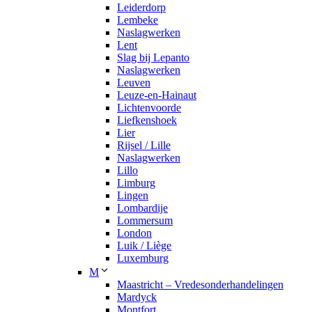
Leiderdorp
Lembeke
Naslagwerken
Lent
Slag bij Lepanto
Naslagwerken
Leuven
Leuze-en-Hainaut
Lichtenvoorde
Liefkenshoek
Lier
Rijsel / Lille
Naslagwerken
Lillo
Limburg
Lingen
Lombardije
Lommersum
London
Luik / Liège
Luxemburg
M
Maastricht – Vredesonderhandelingen
Mardyck
Montfort