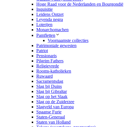
Hoge Raad voor de Nederlanden en Bourgondië
Inquisitie
Leidens Ontzet
Leyenda negra
Loterijen
Monarchomachen
Pamfletten
Voornaamste collecties
Patrimoniale gewesten
Patriot
Pensionaris
Pilgrim Fathers
Religievrede
Rooms-katholieken
Ruwaard
Sacramentsdag
Slag bij Duins
Slag bij Gibraltar
Slag op het Slaak
Slag op de Zuiderzee
Slagveld van Europa
Spaanse Furie
Staten-Generaal
Staten van Holland