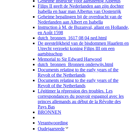
Geheime instructie voor aartshertog Albertus
Filips II geeft de Nederlanden aan zijn dochter
Isabella en haar man Albertus van Oostenrijk
Geheime bepalingen bij de overdracht van de
Nederlanden aan Albert en Isabella
Instruction à M. de Buzanval, allant en Hollande,
en Août 1598
dutch_bronnen_1617 08 04 ned.html
De geestelijkheid van de bisdommen Haarlem en
Utrecht verzoekt koning Filips III om een
aartsbisschop
Memorial to Sir Edward Harwood
dutch_bronnen_Bronnen onderwijs.html
Documents relating to the early years of the
Revolt of the Netherlands
Documents relating to the early years of the
Revolt of the Netherlands
Légitimer la répression des troubles. Les
correspondances du pouvoir espagnol avec les
princes allemands au début de la Révolte des
Pays Bas
BRONNEN
Verantwoording
Oudejaarsrede