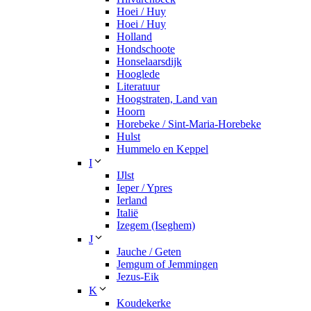
Hoei / Huy
Hoei / Huy
Holland
Hondschoote
Honselaarsdijk
Hooglede
Literatuur
Hoogstraten, Land van
Hoorn
Horebeke / Sint-Maria-Horebeke
Hulst
Hummelo en Keppel
I
IJlst
Ieper / Ypres
Ierland
Italië
Izegem (Iseghem)
J
Jauche / Geten
Jemgum of Jemmingen
Jezus-Eik
K
Koudekerke