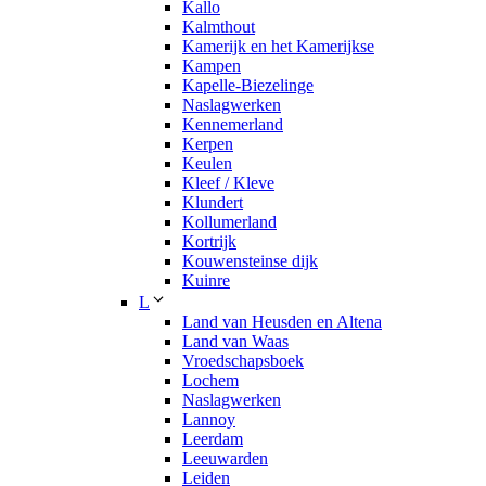
Kallo
Kalmthout
Kamerijk en het Kamerijkse
Kampen
Kapelle-Biezelinge
Naslagwerken
Kennemerland
Kerpen
Keulen
Kleef / Kleve
Klundert
Kollumerland
Kortrijk
Kouwensteinse dijk
Kuinre
L
Land van Heusden en Altena
Land van Waas
Vroedschapsboek
Lochem
Naslagwerken
Lannoy
Leerdam
Leeuwarden
Leiden