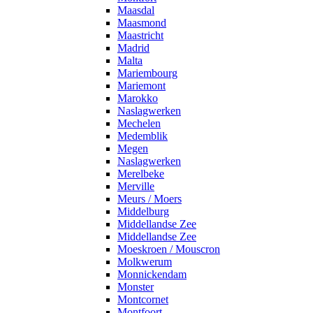
Maasdal
Maasmond
Maastricht
Madrid
Malta
Mariembourg
Mariemont
Marokko
Naslagwerken
Mechelen
Medemblik
Megen
Naslagwerken
Merelbeke
Merville
Meurs / Moers
Middelburg
Middellandse Zee
Middellandse Zee
Moeskroen / Mouscron
Molkwerum
Monnickendam
Monster
Montcornet
Montfoort