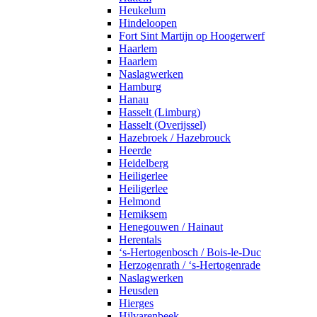
Heukelum
Hindeloopen
Fort Sint Martijn op Hoogerwerf
Haarlem
Haarlem
Naslagwerken
Hamburg
Hanau
Hasselt (Limburg)
Hasselt (Overijssel)
Hazebroek / Hazebrouck
Heerde
Heidelberg
Heiligerlee
Heiligerlee
Helmond
Hemiksem
Henegouwen / Hainaut
Herentals
‘s-Hertogenbosch / Bois-le-Duc
Herzogenrath / ‘s-Hertogenrade
Naslagwerken
Heusden
Hierges
Hilvarenbeek