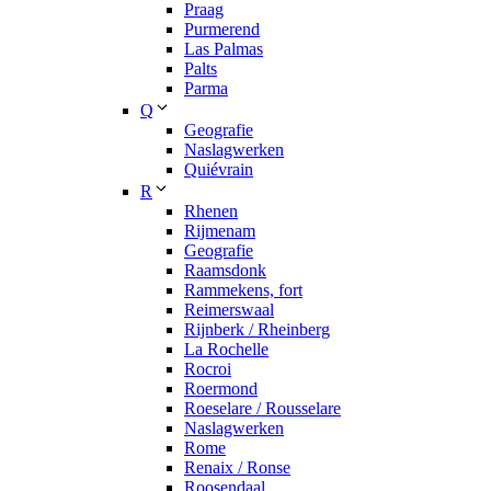
Praag
Purmerend
Las Palmas
Palts
Parma
Q
Geografie
Naslagwerken
Quiévrain
R
Rhenen
Rijmenam
Geografie
Raamsdonk
Rammekens, fort
Reimerswaal
Rijnberk / Rheinberg
La Rochelle
Rocroi
Roermond
Roeselare / Rousselare
Naslagwerken
Rome
Renaix / Ronse
Roosendaal