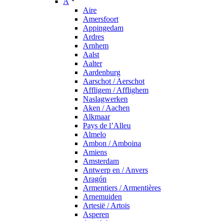
A
Aire
Amersfoort
Appingedam
Ardres
Arnhem
Aalst
Aalter
Aardenburg
Aarschot / Aerschot
Affligem / Afflighem
Naslagwerken
Aken / Aachen
Alkmaar
Pays de l’Alleu
Almelo
Ambon / Amboina
Amiens
Amsterdam
Antwerp en / Anvers
Aragón
Armentiers / Armentières
Arnemuiden
Artesië / Artois
Asperen