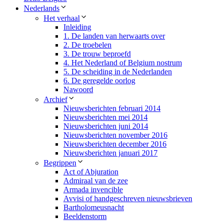
Nederlands
Het verhaal
Inleiding
1. De landen van herwaarts over
2. De troebelen
3. De trouw beproefd
4. Het Nederland of Belgium nostrum
5. De scheiding in de Nederlanden
6. De geregelde oorlog
Nawoord
Archief
Nieuwsberichten februari 2014
Nieuwsberichten mei 2014
Nieuwsberichten juni 2014
Nieuwsberichten november 2016
Nieuwsberichten december 2016
Nieuwsberichten januari 2017
Begrippen
Act of Abjuration
Admiraal van de zee
Armada invencible
Avvisi of handgeschreven nieuwsbrieven​
Bartholomeusnacht
Beeldenstorm