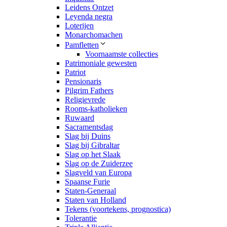
Leidens Ontzet
Leyenda negra
Loterijen
Monarchomachen
Pamfletten
Voornaamste collecties
Patrimoniale gewesten
Patriot
Pensionaris
Pilgrim Fathers
Religievrede
Rooms-katholieken
Ruwaard
Sacramentsdag
Slag bij Duins
Slag bij Gibraltar
Slag op het Slaak
Slag op de Zuiderzee
Slagveld van Europa
Spaanse Furie
Staten-Generaal
Staten van Holland
Tekens (voortekens, prognostica)
Tolerantie