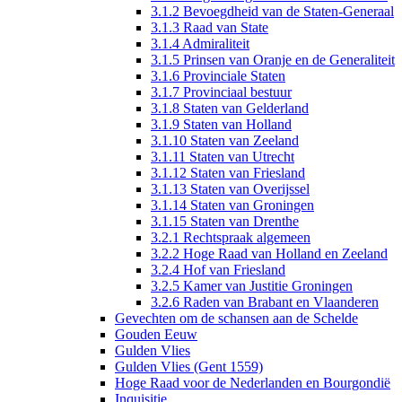
3.1.2 Bevoegdheid van de Staten-Generaal
3.1.3 Raad van State
3.1.4 Admiraliteit
3.1.5 Prinsen van Oranje en de Generaliteit
3.1.6 Provinciale Staten
3.1.7 Provinciaal bestuur
3.1.8 Staten van Gelderland
3.1.9 Staten van Holland
3.1.10 Staten van Zeeland
3.1.11 Staten van Utrecht
3.1.12 Staten van Friesland
3.1.13 Staten van Overijssel
3.1.14 Staten van Groningen
3.1.15 Staten van Drenthe
3.2.1 Rechtspraak algemeen
3.2.2 Hoge Raad van Holland en Zeeland
3.2.4 Hof van Friesland
3.2.5 Kamer van Justitie Groningen
3.2.6 Raden van Brabant en Vlaanderen
Gevechten om de schansen aan de Schelde
Gouden Eeuw
Gulden Vlies
Gulden Vlies (Gent 1559)
Hoge Raad voor de Nederlanden en Bourgondië
Inquisitie