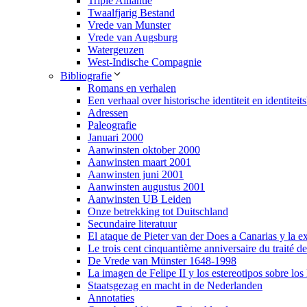
Triple Alliantie
Twaalfjarig Bestand
Vrede van Munster
Vrede van Augsburg
Watergeuzen
West-Indische Compagnie
Bibliografie
Romans en verhalen
Een verhaal over historische identiteit en identite
Adressen
Paleografie
Januari 2000
Aanwinsten oktober 2000
Aanwinsten maart 2001
Aanwinsten juni 2001
Aanwinsten augustus 2001
Aanwinsten UB Leiden
Onze betrekking tot Duitschland
Secundaire literatuur
El ataque de Pieter van der Does a Canarias y la e
Le trois cent cinquantième anniversaire du traité d
De Vrede van Münster 1648-1998
La imagen de Felipe II y los estereotipos sobre los
Staatsgezag en macht in de Nederlanden
Annotaties