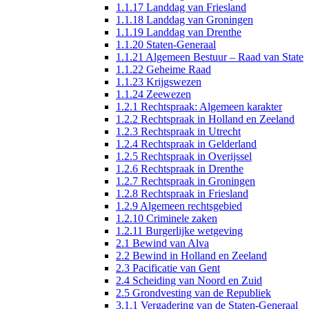
1.1.17 Landdag van Friesland
1.1.18 Landdag van Groningen
1.1.19 Landdag van Drenthe
1.1.20 Staten-Generaal
1.1.21 Algemeen Bestuur – Raad van State
1.1.22 Geheime Raad
1.1.23 Krijgswezen
1.1.24 Zeewezen
1.2.1 Rechtspraak: Algemeen karakter
1.2.2 Rechtspraak in Holland en Zeeland
1.2.3 Rechtspraak in Utrecht
1.2.4 Rechtspraak in Gelderland
1.2.5 Rechtspraak in Overijssel
1.2.6 Rechtspraak in Drenthe
1.2.7 Rechtspraak in Groningen
1.2.8 Rechtspraak in Friesland
1.2.9 Algemeen rechtsgebied
1.2.10 Criminele zaken
1.2.11 Burgerlijke wetgeving
2.1 Bewind van Alva
2.2 Bewind in Holland en Zeeland
2.3 Pacificatie van Gent
2.4 Scheiding van Noord en Zuid
2.5 Grondvesting van de Republiek
3.1.1 Vergadering van de Staten-Generaal