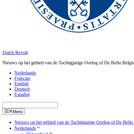
Dutch Revolt
Nieuws op het gebied van de Tachtigjarige Oorlog of De Bello Belgi
Nederlands
Français
English
Deutsch
Español
Menu
Nieuws op het gebied van de Tachtigjarige Oorlog of De Bello
Nederlands