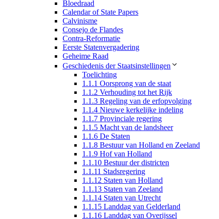
Bloedraad
Calendar of State Papers
Calvinisme
Consejo de Flandes
Contra-Reformatie
Eerste Statenvergadering
Geheime Raad
Geschiedenis der Staatsinstellingen
Toelichting
1.1.1 Oorsprong van de staat
1.1.2 Verhouding tot het Rijk
1.1.3 Regeling van de erfopvolging
1.1.4 Nieuwe kerkelijke indeling
1.1.7 Provinciale regering
1.1.5 Macht van de landsheer
1.1.6 De Staten
1.1.8 Bestuur van Holland en Zeeland
1.1.9 Hof van Holland
1.1.10 Bestuur der districten
1.1.11 Stadsregering
1.1.12 Staten van Holland
1.1.13 Staten van Zeeland
1.1.14 Staten van Utrecht
1.1.15 Landdag van Gelderland
1.1.16 Landdag van Overijssel