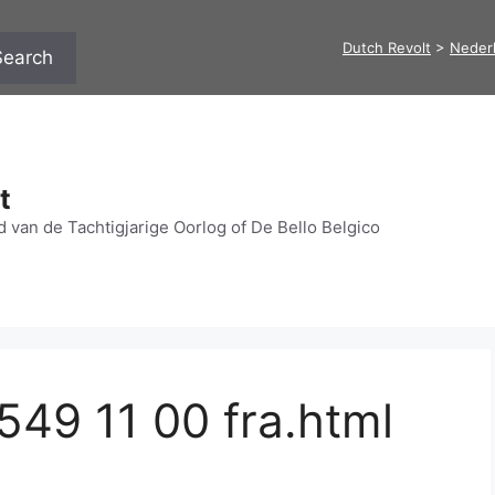
Dutch Revolt
>
Neder
Search
t
 van de Tachtigjarige Oorlog of De Bello Belgico
49 11 00 fra.html