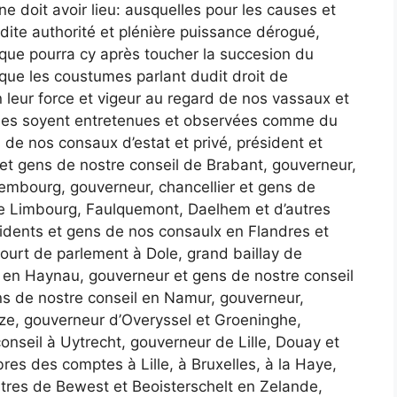
e doit avoir lieu: ausquelles pour les causes et
dite authorité et plénière puissance dérogué,
que pourra cy après toucher la succesion du
que les coustumes parlant dudit droit de
 leur force et vigeur au regard de nos vassaux et
’elles soyent entretenues et observées comme du
e nos consaux d’estat et privé, président et
 et gens de nostre conseil de Brabant, gouverneur,
xembourg, gouverneur, chancellier et gens de
de Limbourg, Faulquemont, Daelhem et d’autres
idents et gens de nos consaulx en Flandres et
court de parlement à Dole, grand baillay de
 en Haynau, gouverneur et gens de nostre conseil
ns de nostre conseil en Namur, gouverneur,
ize, gouverneur d’Overyssel et Groeninghe,
onseil à Uytrecht, gouverneur de Lille, Douay et
es des comptes à Lille, à Bruxelles, à la Haye,
tres de Bewest et Beoisterschelt en Zelande,