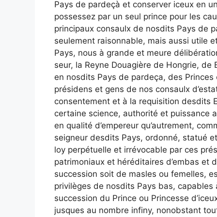
Pays de pardeçà et conserver iceux en un
possessez par un seul prince pour les caus
principaux consaulx de nosdits Pays de p
seulement raisonnable, mais aussi utile e
Pays, nous à grande et meure délibération
seur, la Reyne Douagière de Hongrie, de
en nosdits Pays de pardeça, des Princes d
présidens et gens de nos consaulx d’estat
consentement et à la requisition desdits 
certaine science, authorité et puissance
en qualité d’empereur qu’autrement, comm
seigneur desdits Pays, ordonné, statué e
loy perpétuelle et irrévocable par ces pr
patrimoniaux et héréditaires d’embas et 
succession soit de masles ou femelles, e
privilèges de nosdits Pays bas, capables à
succession du Prince ou Princesse d’iceux 
jusques au nombre infiny, nonobstant to