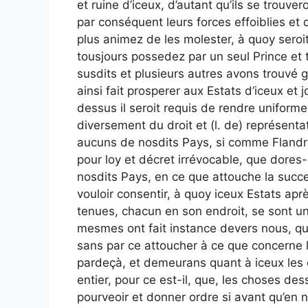
et ruine d’iceux, d’autant qu’ils se trouv
par conséquent leurs forces effoiblies et 
plus animez de les molester, à quoy sero
tousjours possedez par un seul Prince et
susdits et plusieurs autres avons trouvé 
ainsi fait prosperer aux Estats d’iceux et 
dessus il seroit requis de rendre uniform
diversement du droit et (l. de) représenta
aucuns de nosdits Pays, si comme Flandre
pour loy et décret irrévocable, que dores-
nosdits Pays, en ce que attouche la succe
vouloir consentir, à quoy iceux Estats ap
tenues, chacun en son endroit, se sont 
mesmes ont fait instance devers nous, que
sans par ce attoucher à ce que concerne l
pardeçà, et demeurans quant à iceux les
entier, pour ce est-il, que, les choses de
pourveoir et donner ordre si avant qu’en n