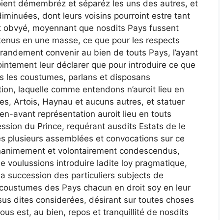
eroient démembréz et séparéz les uns des autres, et
diminuées, dont leurs voisins pourroint estre tant
it obvyé, moyennant que nosdits Pays fussent
 tenus en une masse, ce que pour les respects
grandement convenir au bien de touts Pays, l’ayant
jointement leur déclarer que pour introduire ce que
es les coustumes, parlans et disposans
tion, laquelle comme entendons n’auroit lieu en
s, Artois, Haynau et aucuns autres, et statuer
en-avant représentation auroit lieu en touts
ssion du Prince, requérant ausdits Estats de le
rès plusieurs assemblées et convocations sur ce
unanimement et volontairement condescendus,
 voulussions introduire ladite loy pragmatique,
a succession des particuliers subjects de
 coustumes des Pays chacun en droit soy en leur
ssus dites considerées, désirant sur toutes choses
ous est, au bien, repos et tranquillité de nosdits