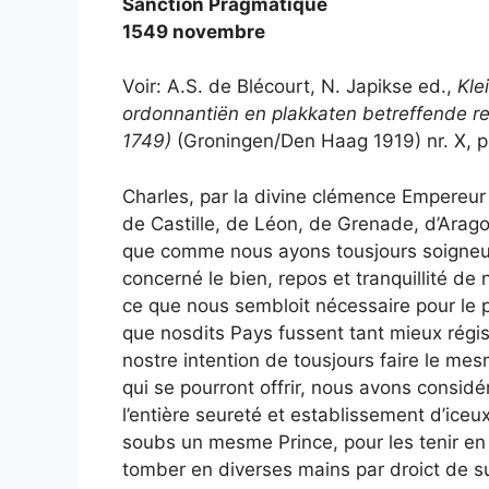
Sanction Pragmatique
1549 novembre
Voir: A.S. de Blécourt, N. Japikse ed.,
Kle
ordonnantiën en plakkaten betreffende r
1749)
(Groningen/Den Haag 1919) nr. X, p
Charles, par la divine clémence Empereu
de Castille, de Léon, de Grenade, d’Arago
que comme nous ayons tousjours soigneus
concerné le bien, repos et tranquillité d
ce que nous sembloit nécessaire pour le p
que nosdits Pays fussent tant mieux régis
nostre intention de tousjours faire le m
qui se pourront offrir, nous avons consid
l’entière seureté et establissement d’iceu
soubs un mesme Prince, pour les tenir e
tomber en diverses mains par droict de suc