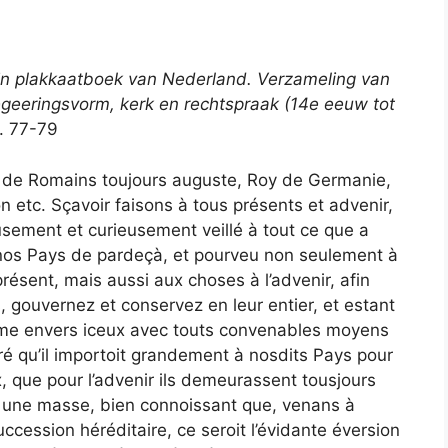
in plakkaatboek van Nederland. Verzameling van
egeeringsvorm, kerk en rechtspraak (14e eeuw tot
. 77-79
r de Romains toujours auguste, Roy de Germanie,
n etc. Sçavoir faisons à tous présents et advenir,
ement et curieusement veillé à tout ce que a
e nos Pays de pardeçà, et pourveu non seulement à
résent, mais aussi aux choses à l’advenir, afin
, gouvernez et conservez en leur entier, et estant
esme envers iceux avec touts convenables moyens
éré qu’il importoit grandement à nosdits Pays pour
x, que pour l’advenir ils demeurassent tousjours
n une masse, bien connoissant que, venans à
cession héréditaire, ce seroit l’évidante éversion