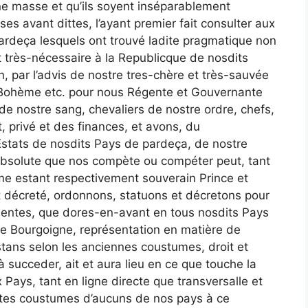
e masse et qu’ils soyent inséparablement
es avant dittes, l’ayant premier fait consulter aux
ardeça lesquels ont trouvé ladite pragmatique non
t très-nécessaire à la Republicque de nosdits
, par l’advis de nostre tres-chère et très-sauvée
 Bohème etc. pour nous Régente et Gouvernante
e nostre sang, chevaliers de nostre ordre, chefs,
, privé et des finances, et avons, du
Estats de nosdits Pays de pardeça, de nostre
 absolute que nos compète ou compéter peut, tant
e estant respectivement souverain Prince et
t décreté, ordonnons, statuons et décretons pour
ésentes, que dores-en-avant en tous nosdits Pays
de Bourgoigne, représentation en matière de
stans selon les anciennes coustumes, droit et
 succeder, ait et aura lieu en ce que touche la
Pays, tant en ligne directe que transversalle et
utes coustumes d’aucuns de nos pays à ce