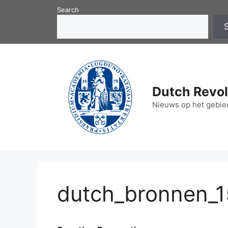
Skip
Search
to
content
Dutch Revol
Nieuws op het gebied
dutch_bronnen_15