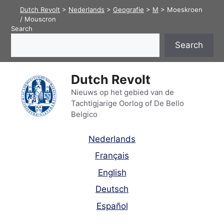
Skip
Dutch Revolt
>
Nederlands
>
Geografie
>
M
>
Moeskroen
to
/ Mouscron
Search
content
Search
Dutch Revolt
Nieuws op het gebied van de
Tachtigjarige Oorlog of De Bello
Belgico
Nederlands
Français
English
Deutsch
Español