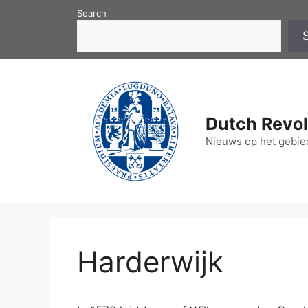
Skip
Search
to
content
Dutch Revol
Nieuws op het gebied
Harderwijk