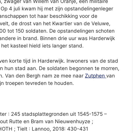
, zwager van Willem van Oranje, een militaire
Op 4 juli kwam hij met zijn opstandelingenleger
manschappen tot haar beschikking voor de
velt, de drost van het Kwartier van de Veluwe,
00 tot 150 soldaten. De opstandelingen schoten
andere in brand. Binnen drie uur was Harderwijk
het kasteel hield iets langer stand.
en korte tijd in Harderwijk. Inwoners van de stad
an hun stad aan. De soldaten begonnen te morren,
en. Van den Bergh nam ze mee naar
Zutphen
van
jn troepen tevreden te houden.
er : 245 stadsplattegronden uit 1545-1575 –
nout Rutte en Bram van Nieuwenhuyze ;
HOTH ; Tielt : Lannoo, 2018: 430-431