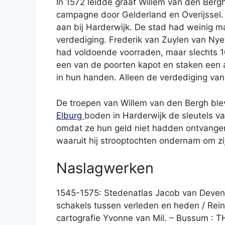
In 1572 leidde graaf Willem van den Bergh
campagne door Gelderland en Overijssel. 
aan bij Harderwijk. De stad had weinig 
verdediging. Frederik van Zuylen van Nye
had voldoende voorraden, maar slechts 1
een van de poorten kapot en staken een 
in hun handen. Alleen de verdediging van 
De troepen van Willem van den Bergh blev
Elburg
boden in Harderwijk de sleutels v
omdat ze hun geld niet hadden ontvang
waaruit hij strooptochten ondernam om zi
Naslagwerken
1545-1575: Stedenatlas Jacob van Devent
schakels tussen verleden en heden / Rei
cartografie Yvonne van Mil. – Bussum : T