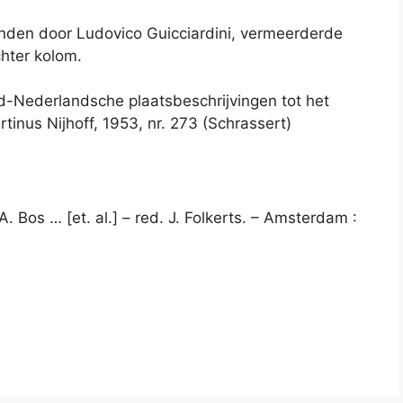
anden door Ludovico Guicciardini, vermeerderde
chter kolom.
d-Nederlandsche plaatsbeschrijvingen tot het
inus Nijhoff, 1953, nr. 273 (Schrassert)
 Bos … [et. al.] – red. J. Folkerts. – Amsterdam :