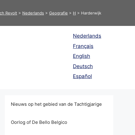
ch Revolt
>
Nederlands
>
Geografie
>
H
>
Harderwijk
Nederlands
Français
English
Deutsch
Español
Nieuws op het gebied van de Tachtigjarige
Oorlog of De Bello Belgico