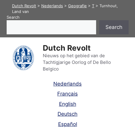
Skip
Dutch Revolt
>
Nederlands
>
Geografie
>
T
>
Turnhout,
to
Land van
Search
content
Search
Dutch Revolt
Nieuws op het gebied van de
Tachtigjarige Oorlog of De Bello
Belgico
Nederlands
Français
English
Deutsch
Español