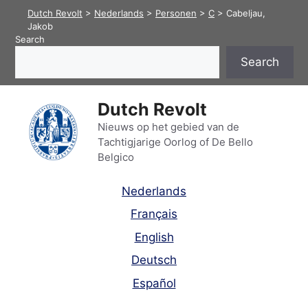
Skip
Dutch Revolt
>
Nederlands
>
Personen
>
C
>
Cabeljau,
to
Jakob
Search
content
Search
Dutch Revolt
Nieuws op het gebied van de
Tachtigjarige Oorlog of De Bello
Belgico
Nederlands
Français
English
Deutsch
Español