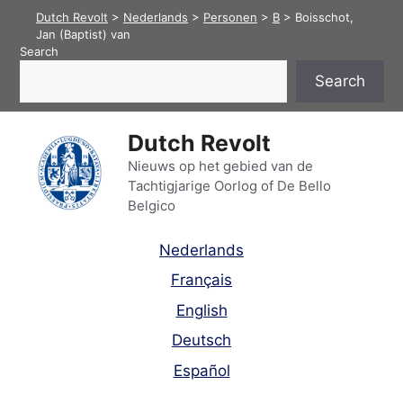
Skip
Dutch Revolt
>
Nederlands
>
Personen
>
B
>
Boisschot,
to
Jan (Baptist) van
Search
content
Search
Dutch Revolt
Nieuws op het gebied van de
Tachtigjarige Oorlog of De Bello
Belgico
Nederlands
Français
English
Deutsch
Español