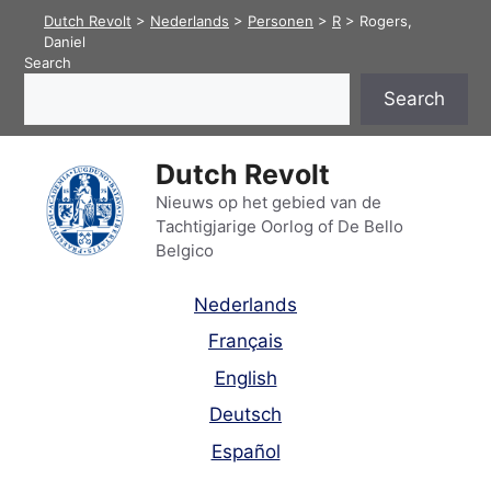
Skip
Dutch Revolt
>
Nederlands
>
Personen
>
R
>
Rogers,
to
Daniel
Search
content
Search
Dutch Revolt
Nieuws op het gebied van de
Tachtigjarige Oorlog of De Bello
Belgico
Nederlands
Français
English
Deutsch
Español