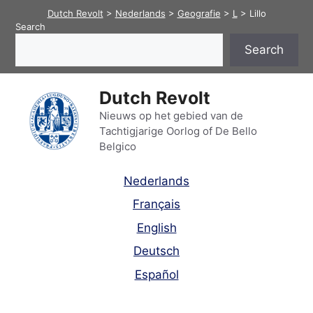
Skip
Dutch Revolt
>
Nederlands
>
Geografie
>
L
>
Lillo
to
Search
content
Search
Dutch Revolt
Nieuws op het gebied van de
Tachtigjarige Oorlog of De Bello
Belgico
Nederlands
Français
English
Deutsch
Español