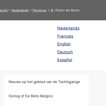
evolt
>
Nederlands
>
Personen
>
B
>
​​​​Pedro del Busto
Nederlands
Français
English
Deutsch
Español
Nieuws op het gebied van de Tachtigjarige
Oorlog of De Bello Belgico