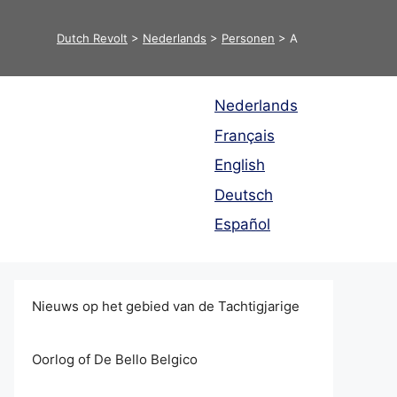
Dutch Revolt
>
Nederlands
>
Personen
>
A
Nederlands
Français
English
Deutsch
Español
Nieuws op het gebied van de Tachtigjarige
Oorlog of De Bello Belgico