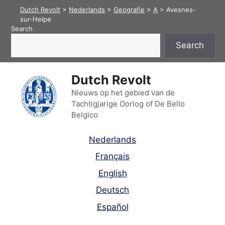
Skip
Dutch Revolt
>
Nederlands
>
Geografie
>
A
>
Avesnes-
to
sur-Helpe
Search
content
Search
Dutch Revolt
Nieuws op het gebied van de
Tachtigjarige Oorlog of De Bello
Belgico
Nederlands
Français
English
Deutsch
Español