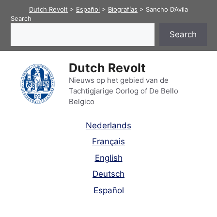
Skip
Dutch Revolt
>
Español
>
Biografías
>
Sancho D’Avila
to
Search
content
Search
Dutch Revolt
Nieuws op het gebied van de
Tachtigjarige Oorlog of De Bello
Belgico
Nederlands
Français
English
Deutsch
Español