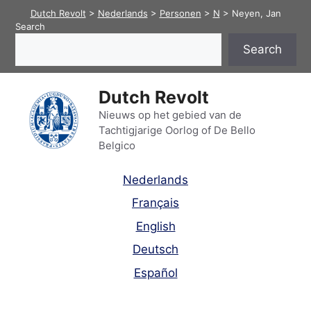
Skip
Dutch Revolt
>
Nederlands
>
Personen
>
N
>
Neyen, Jan
to
Search
content
Search
Dutch Revolt
Nieuws op het gebied van de
Tachtigjarige Oorlog of De Bello
Belgico
Nederlands
Français
English
Deutsch
Español