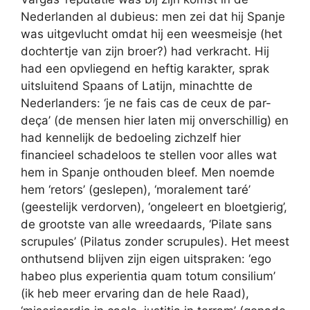
Nederlanden al dubieus: men zei dat hij Spanje
was uitgevlucht omdat hij een weesmeisje (het
dochtertje van zijn broer?) had verkracht. Hij
had een opvliegend en heftig karakter, sprak
uitsluitend Spaans of Latijn, minachtte de
Nederlanders: ‘je ne fais cas de ceux de par-
deça’ (de mensen hier laten mij onverschillig) en
had kennelijk de bedoeling zichzelf hier
financieel schadeloos te stellen voor alles wat
hem in Spanje onthouden bleef. Men noemde
hem ‘retors’ (geslepen), ‘moralement taré’
(geestelijk verdorven), ‘ongeleert en bloetgierig’,
de grootste van alle wreedaards, ‘Pilate sans
scrupules’ (Pilatus zonder scrupules). Het meest
onthutsend blijven zijn eigen uitspraken: ‘ego
habeo plus experientia quam totum consilium’
(ik heb meer ervaring dan de hele Raad),