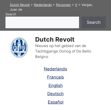
Skip
Dutch Revolt
>
Nederlands
>
Personen
>
V
>
Vargas,
to
Juan de
Search
content
Search
Dutch Revolt
Nieuws op het gebied van de
Tachtigjarige Oorlog of De Bello
Belgico
Nederlands
Français
English
Deutsch
Español