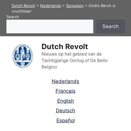
Skip
Dutch Revolt
>
Nederlands
>
Spreuken
>
Godts Berch is
to
vruchtbaer
Search
content
Search
Dutch Revolt
Nieuws op het gebied van de
Tachtigjarige Oorlog of De Bello
Belgico
Nederlands
Français
English
Deutsch
Español