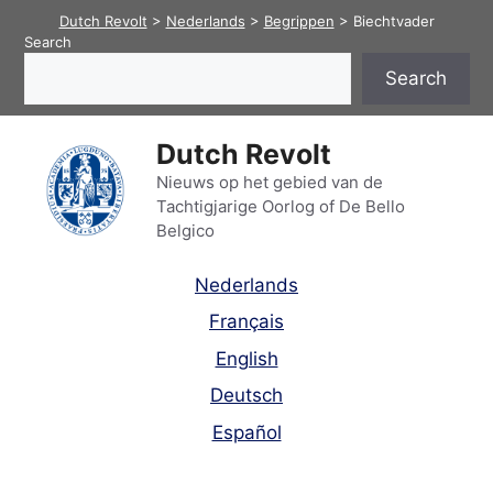
Skip
Dutch Revolt
>
Nederlands
>
Begrippen
>
Biechtvader
to
Search
content
Search
Dutch Revolt
Nieuws op het gebied van de
Tachtigjarige Oorlog of De Bello
Belgico
Nederlands
Français
English
Deutsch
Español