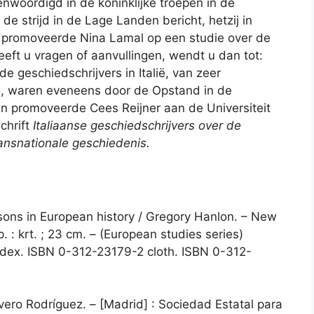
enwoordigd in de koninklijke troepen in de
 strijd in de Lage Landen bericht, hetzij in
n promoveerde Nina Lamal op een studie over de
eeft u vragen of aanvullingen, wendt u dan tot:
nde geschiedschrijvers in Italië, van zeer
g, waren eveneens door de Opstand in de
 promoveerde Cees Reijner aan de Universiteit
chrift
Italiaanse geschiedschrijvers over de
nsnationale geschiedenis.
asons in European history / Gregory Hanlon. – New
p. : krt. ; 23 cm. – (European studies series)
index. ISBN 0-312-23179-2 cloth. ISBN 0-312-
Rivero Rodríguez. – [Madrid] : Sociedad Estatal para