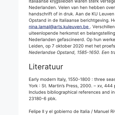
Italiaanse krijgslieden waren sterk verteg
Nederlanden. Velen van hen hebben over de
handschrift of in druk. Aan de KU Leuve
Opstand in de Italiaanse berichtgeving. H
nina.lamal@arts.kuleuven.be
. Verschille
uiteenlopende herkomst en belangstellin
Nederlanden gefascineerd. Op hun werken
Leiden, op 7 oktober 2020 met het proefs
Nederlandse Opstand, 1585-1650. Een tra
Literatuur
Early modern Italy, 1550-1800 : three se
York : St. Martin’s Press, 2000. – xv, 444 
Includes bibliographical references and 
23180-6 pbk.
Felipe II y el gobierno de Italia / Manuel 