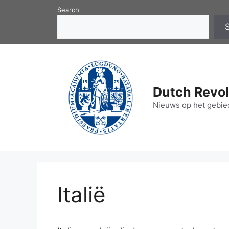
Skip
Search
to
content
Dutch Revol
Nieuws op het gebied
Italië