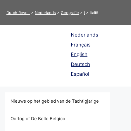
Dutch Revolt
>
Nederlands
>
Geografie
>
I
>
Italië
Nederlands
Français
English
Deutsch
Español
Nieuws op het gebied van de Tachtigjarige
Oorlog of De Bello Belgico