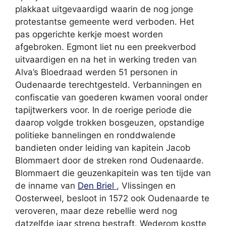
plakkaat uitgevaardigd waarin de nog jonge
protestantse gemeente werd verboden. Het
pas opgerichte kerkje moest worden
afgebroken. Egmont liet nu een preekverbod
uitvaardigen en na het in werking treden van
Alva’s Bloedraad werden 51 personen in
Oudenaarde terechtgesteld. Verbanningen en
confiscatie van goederen kwamen vooral onder
tapijtwerkers voor. In de roerige periode die
daarop volgde trokken bosgeuzen, opstandige
politieke bannelingen en ronddwalende
bandieten onder leiding van kapitein Jacob
Blommaert door de streken rond Oudenaarde.
Blommaert die geuzenkapitein was ten tijde van
de inname van
Den Briel
, Vlissingen en
Oosterweel, besloot in 1572 ook Oudenaarde te
veroveren, maar deze rebellie werd nog
datzelfde jaar streng bestraft. Wederom kostte