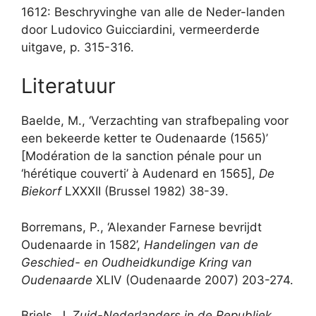
1612: Beschryvinghe van alle de Neder-landen
door Ludovico Guicciardini, vermeerderde
uitgave, p. 315-316.
Literatuur
Baelde, M., ‘Verzachting van strafbepaling voor
een bekeerde ketter te Oudenaarde (1565)’
[Modération de la sanction pénale pour un
‘hérétique couverti’ à Audenard en 1565],
De
Biekorf
LXXXII (Brussel 1982) 38-39.
Borremans, P., ‘Alexander Farnese bevrijdt
Oudenaarde in 1582’,
Handelingen van de
Geschied- en Oudheidkundige Kring van
Oudenaarde
XLIV (Oudenaarde 2007) 203-274.
Briels, J.
Zuid-Nederlanders in de Republiek