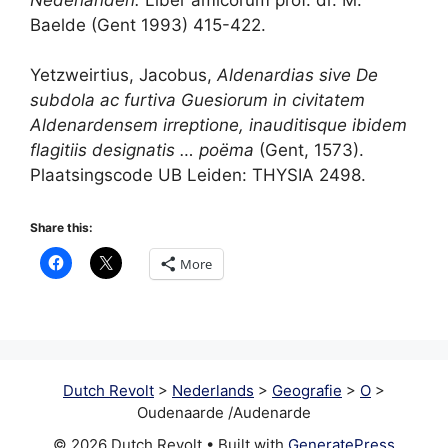
Baelde (Gent 1993) 415-422.
Yetzweirtius, Jacobus,
Aldenardias sive De
subdola ac furtiva Guesiorum in civitatem
Aldenardensem irreptione, inauditisque ibidem
flagitiis designatis … poëma
(Gent, 1573).
Plaatsingscode UB Leiden: THYSIA 2498.
Share this:
More
Dutch Revolt
>
Nederlands
>
Geografie
>
O
>
Oudenaarde /Audenarde
© 2026 Dutch Revolt
• Built with
GeneratePress