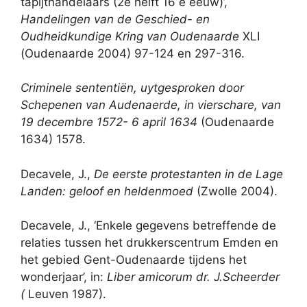
tapijthandelaars (2e helft 16 e eeuw)’,
Handelingen van de Geschied- en
Oudheidkundige Kring van Oudenaarde
XLI
(Oudenaarde 2004) 97-124 en 297-316.
Criminele sententiën, uytgesproken door
Schepenen van Audenaerde, in vierschare, van
19 decembre 1572- 6 april 1634
(Oudenaarde
1634) 1578.
Decavele, J.,
De eerste protestanten in de Lage
Landen: geloof en heldenmoed
(Zwolle 2004).
Decavele, J., ‘Enkele gegevens betreffende de
relaties tussen het drukkerscentrum Emden en
het gebied Gent-Oudenaarde tijdens het
wonderjaar’, in:
Liber amicorum dr. J.Scheerder
(
Leuven 1987).