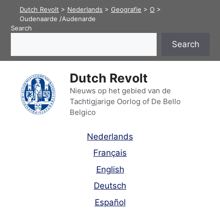
Skip
Dutch Revolt
>
Nederlands
>
Geografie
>
O
>
to
Oudenaarde /Audenarde
Search
content
Search
Dutch Revolt
Nieuws op het gebied van de
Tachtigjarige Oorlog of De Bello
Belgico
Nederlands
Français
English
Deutsch
Español