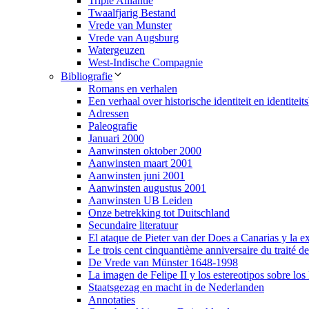
Triple Alliantie
Twaalfjarig Bestand
Vrede van Munster
Vrede van Augsburg
Watergeuzen
West-Indische Compagnie
Bibliografie
Romans en verhalen
Een verhaal over historische identiteit en identite
Adressen
Paleografie
Januari 2000
Aanwinsten oktober 2000
Aanwinsten maart 2001
Aanwinsten juni 2001
Aanwinsten augustus 2001
Aanwinsten UB Leiden
Onze betrekking tot Duitschland
Secundaire literatuur
El ataque de Pieter van der Does a Canarias y la e
Le trois cent cinquantième anniversaire du traité d
De Vrede van Münster 1648-1998
La imagen de Felipe II y los estereotipos sobre los
Staatsgezag en macht in de Nederlanden
Annotaties