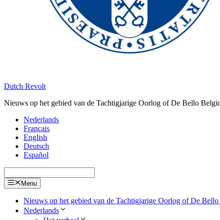
Dutch Revolt
Nieuws op het gebied van de Tachtigjarige Oorlog of De Bello Belgi
Nederlands
Français
English
Deutsch
Español
Menu
Nieuws op het gebied van de Tachtigjarige Oorlog of De Bello
Nederlands