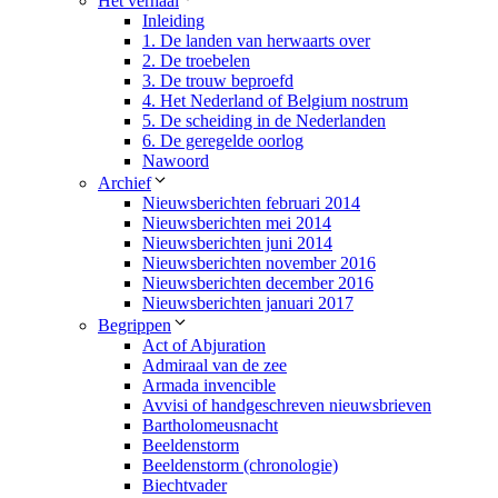
Het verhaal
Inleiding
1. De landen van herwaarts over
2. De troebelen
3. De trouw beproefd
4. Het Nederland of Belgium nostrum
5. De scheiding in de Nederlanden
6. De geregelde oorlog
Nawoord
Archief
Nieuwsberichten februari 2014
Nieuwsberichten mei 2014
Nieuwsberichten juni 2014
Nieuwsberichten november 2016
Nieuwsberichten december 2016
Nieuwsberichten januari 2017
Begrippen
Act of Abjuration
Admiraal van de zee
Armada invencible
Avvisi of handgeschreven nieuwsbrieven​
Bartholomeusnacht
Beeldenstorm
Beeldenstorm (chronologie)
Biechtvader