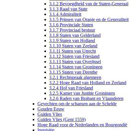
3.1.2 Bevoegdheid van de Staten-Generaal
3.1.3 Raad van State
3.1.4 Admiraliteit
3.1.5 Prinsen van Oranje en de Generaliteit
3.1.6 Provinciale Staten
3.1.7 Provinciaal bestuur
3.1.8 Staten van Gelderland
3.1.9 Staten van Holland
3.1.10 Staten van Zeeland
3.1.11 Staten van Utrecht
3.1.12 Staten van Friesland
3.1.13 Staten van Overijssel
3.1.14 Staten van Groningen
3.1.15 Staten van Drenthe
3.2.1 Rechtspraak algemeen
3.2.2 Hoge Raad van Holland en Zeeland
3.2.4 Hof van Friesland
3.2.5 Kamer van Justitie Groningen
3.2.6 Raden van Brabant en Vlaanderen
Gevechten om de schansen aan de Schelde
Gouden Eeuw
Gulden Vlies
Gulden Vlies (Gent 1559)
Hoge Raad voor de Nederlanden en Bourgondië
Inquisitie