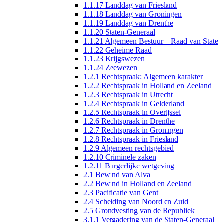
1.1.17 Landdag van Friesland
1.1.18 Landdag van Groningen
1.1.19 Landdag van Drenthe
1.1.20 Staten-Generaal
1.1.21 Algemeen Bestuur – Raad van State
1.1.22 Geheime Raad
1.1.23 Krijgswezen
1.1.24 Zeewezen
1.2.1 Rechtspraak: Algemeen karakter
1.2.2 Rechtspraak in Holland en Zeeland
1.2.3 Rechtspraak in Utrecht
1.2.4 Rechtspraak in Gelderland
1.2.5 Rechtspraak in Overijssel
1.2.6 Rechtspraak in Drenthe
1.2.7 Rechtspraak in Groningen
1.2.8 Rechtspraak in Friesland
1.2.9 Algemeen rechtsgebied
1.2.10 Criminele zaken
1.2.11 Burgerlijke wetgeving
2.1 Bewind van Alva
2.2 Bewind in Holland en Zeeland
2.3 Pacificatie van Gent
2.4 Scheiding van Noord en Zuid
2.5 Grondvesting van de Republiek
3.1.1 Vergadering van de Staten-Generaal