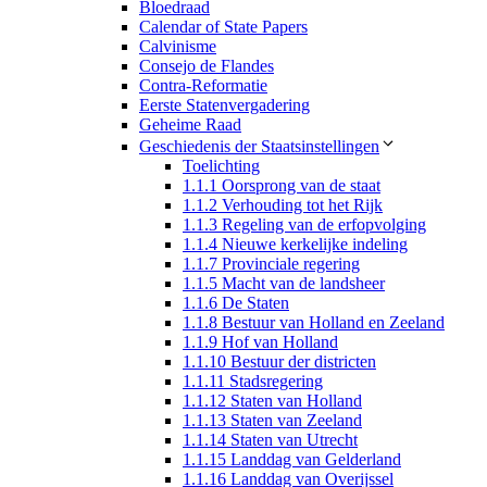
Bloedraad
Calendar of State Papers
Calvinisme
Consejo de Flandes
Contra-Reformatie
Eerste Statenvergadering
Geheime Raad
Geschiedenis der Staatsinstellingen
Toelichting
1.1.1 Oorsprong van de staat
1.1.2 Verhouding tot het Rijk
1.1.3 Regeling van de erfopvolging
1.1.4 Nieuwe kerkelijke indeling
1.1.7 Provinciale regering
1.1.5 Macht van de landsheer
1.1.6 De Staten
1.1.8 Bestuur van Holland en Zeeland
1.1.9 Hof van Holland
1.1.10 Bestuur der districten
1.1.11 Stadsregering
1.1.12 Staten van Holland
1.1.13 Staten van Zeeland
1.1.14 Staten van Utrecht
1.1.15 Landdag van Gelderland
1.1.16 Landdag van Overijssel