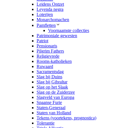
Leidens Ontzet
Leyenda negra
Loterijen
Monarchomachen
Pamfletten
Voornaamste collecties
Patrimoniale gewesten
Patriot
Pensionaris
Pilgrim Fathers
Religievrede
Rooms-katholieken
Ruwaard
Sacramentsdag
Slag bij Duins
Slag bij Gibraltar
Slag op het Slaak
Slag op de Zuiderzee
Slagveld van Europa
Spaanse Furie
Staten-Generaal
Staten van Holland
Tekens (voortekens, prognostica)
Tolerantie