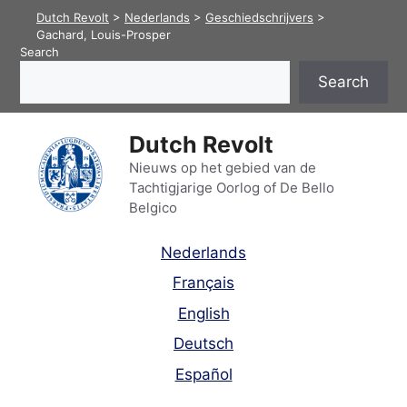
Skip
Dutch Revolt
>
Nederlands
>
Geschiedschrijvers
>
to
Gachard, Louis-Prosper
Search
content
Search
Dutch Revolt
Nieuws op het gebied van de
Tachtigjarige Oorlog of De Bello
Belgico
Nederlands
Français
English
Deutsch
Español