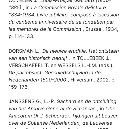
CUVELIER J.,
Louis-Prosper Gachard (1800-
1885)
, in
La Commission Royale dHistoire
1834-1934. Livre jubilaire, composé à loccasion
du centième anniversaire de sa fondation par
les membres de la Commission
, Brussel, 1934,
p. 114-133.
DORSMAN L.,
De nieuwe eruditie. Het ontstaan
van een historisch bedrijf
, in TOLLEBEEK J.,
VERSCHAFFEL T. en WESSELS L.H.M. (eds.),
De palimpsest. Geschiedschrijving in de
Nederlanden 1500-2000
, Hilversum, 2002, p.
159-176.
JANSSENS G., L.-P.
Gachard en de ontsluiting
van het Archivo General de Simancas
, in
Liber
Amicorum Dr J. Scheerder. Tijdingen uit Leuven
over de Spaanse Nederlanden, de Leuvense