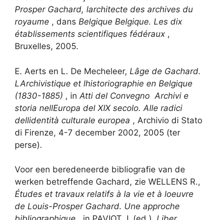
Prosper Gachard, larchitecte des archives du
royaume
, dans
Belgique Belgique. Les dix
établissements scientifiques fédéraux
,
Bruxelles, 2005.
E. Aerts en L. De Mecheleer,
Lâge de Gachard.
LArchivistique et lhistoriographie en Belgique
(1830-1885)
, in
Atti del Convegno Archivi e
storia nellEuropa del XIX secolo. Alle radici
dellidentità culturale europea
, Archivio di Stato
di Firenze, 4-7 december 2002, 2005 (ter
perse).
Voor een beredeneerde bibliografie van de
werken betreffende Gachard, zie WELLENS R.,
Études et travaux relatifs à la vie et à loeuvre
de Louis-Prosper Gachard. Une approche
bibliographique
, in PAVIOT J. (ed.),
Liber