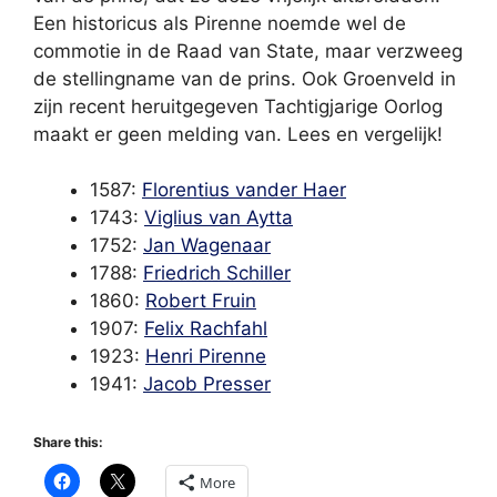
Een historicus als Pirenne noemde wel de
commotie in de Raad van State, maar verzweeg
de stellingname van de prins. Ook Groenveld in
zijn recent heruitgegeven Tachtigjarige Oorlog
maakt er geen melding van. Lees en vergelijk!
1587:
Florentius vander Haer
1743:
Viglius van Aytta
1752:
Jan Wagenaar
1788:
Friedrich Schiller
1860:
Robert Fruin
1907:
Felix Rachfahl
1923:
Henri Pirenne
1941:
Jacob Presser
Share this:
More