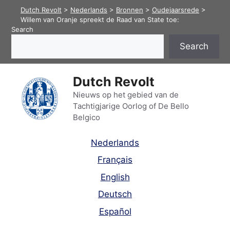
Skip
Dutch Revolt
>
Nederlands
>
Bronnen
>
Oudejaarsrede
>
to
Willem van Oranje spreekt de Raad van State toe:
Search
content
Search
Dutch Revolt
Nieuws op het gebied van de
Tachtigjarige Oorlog of De Bello
Belgico
Nederlands
Français
English
Deutsch
Español