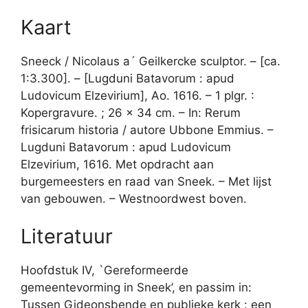
Kaart
Sneeck / Nicolaus a´ Geilkercke sculptor. – [ca.
1:3.300]. – [Lugduni Batavorum : apud
Ludovicum Elzevirium], Ao. 1616. – 1 plgr. :
Kopergravure. ; 26 x 34 cm. – In: Rerum
frisicarum historia / autore Ubbone Emmius. –
Lugduni Batavorum : apud Ludovicum
Elzevirium, 1616. Met opdracht aan
burgemeesters en raad van Sneek. – Met lijst
van gebouwen. – Westnoordwest boven.
Literatuur
Hoofdstuk IV, `Gereformeerde
gemeentevorming in Sneek’, en passim in:
Tussen Gideonsbende en publieke kerk : een