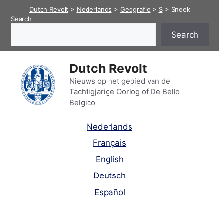
Skip
Dutch Revolt
>
Nederlands
>
Geografie
>
S
>
Sneek
to
Search
content
Search
Dutch Revolt
Nieuws op het gebied van de
Tachtigjarige Oorlog of De Bello
Belgico
Nederlands
Français
English
Deutsch
Español