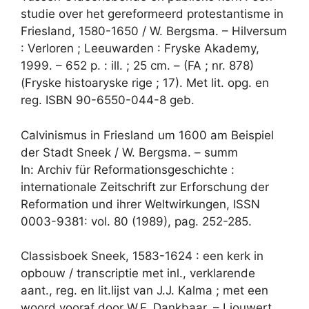
studie over het gereformeerd protestantisme in
Friesland, 1580-1650 / W. Bergsma. – Hilversum
: Verloren ; Leeuwarden : Fryske Akademy,
1999. – 652 p. : ill. ; 25 cm. – (FA ; nr. 878)
(Fryske histoaryske rige ; 17). Met lit. opg. en
reg. ISBN 90-6550-044-8 geb.
Calvinismus in Friesland um 1600 am Beispiel
der Stadt Sneek / W. Bergsma. – summ
In: Archiv für Reformationsgeschichte :
internationale Zeitschrift zur Erforschung der
Reformation und ihrer Weltwirkungen, ISSN
0003-9381: vol. 80 (1989), pag. 252-285.
Classisboek Sneek, 1583-1624 : een kerk in
opbouw / transcriptie met inl., verklarende
aant., reg. en lit.lijst van J.J. Kalma ; met een
woord vooraf door W.F. Dankbaar. – Ljouwert