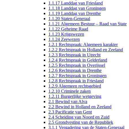
1.1.17 Landdag van Friesland
1.1.18 Landdag van Groningen
1.1.19 Landdag van Drenthe
1.1.20 Staten-Generaal
1.1.21 Algemeen Bestuur – Raad van State
1.1.22 Geheime Raad
1.1.23 Krijgswezen
1.1.24 Zeewezen
1.2.1 Rechtspraak: Algemeen karakter
1.2.2 Rechtspraak in Holland en Zeeland
1.2.3 Rechtspraak in Utrecht
1.2.4 Rechtspraak in Gelderland
1.2.5 Rechtspraak in Overijssel
1.2.6 Rechtspraak in Drenthe
1.2.7 Rechtspraak in Groningen
1.2.8 Rechtspraak in Friesland
1.2.9 Algemeen rechtsgebied
1.2.10 Criminele zaken
1.2.11 Burgerlijke wetgeving
2.1 Bewind van Alva
2.2 Bewind in Holland en Zeeland
2.3 Pacificatie van Gent
2.4 Scheiding van Noord en Zuid
2.5 Grondvesting van de Republiek
3.1.1 Vergadering van de Staten-Generaal