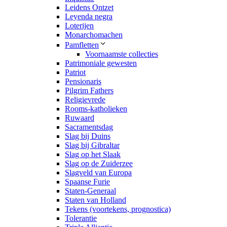
Leidens Ontzet
Leyenda negra
Loterijen
Monarchomachen
Pamfletten
Voornaamste collecties
Patrimoniale gewesten
Patriot
Pensionaris
Pilgrim Fathers
Religievrede
Rooms-katholieken
Ruwaard
Sacramentsdag
Slag bij Duins
Slag bij Gibraltar
Slag op het Slaak
Slag op de Zuiderzee
Slagveld van Europa
Spaanse Furie
Staten-Generaal
Staten van Holland
Tekens (voortekens, prognostica)
Tolerantie