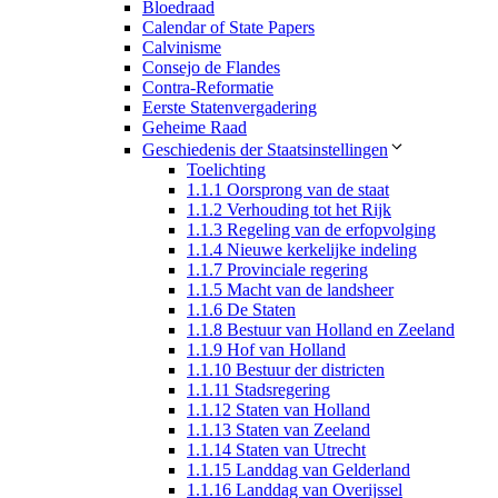
Bloedraad
Calendar of State Papers
Calvinisme
Consejo de Flandes
Contra-Reformatie
Eerste Statenvergadering
Geheime Raad
Geschiedenis der Staatsinstellingen
Toelichting
1.1.1 Oorsprong van de staat
1.1.2 Verhouding tot het Rijk
1.1.3 Regeling van de erfopvolging
1.1.4 Nieuwe kerkelijke indeling
1.1.7 Provinciale regering
1.1.5 Macht van de landsheer
1.1.6 De Staten
1.1.8 Bestuur van Holland en Zeeland
1.1.9 Hof van Holland
1.1.10 Bestuur der districten
1.1.11 Stadsregering
1.1.12 Staten van Holland
1.1.13 Staten van Zeeland
1.1.14 Staten van Utrecht
1.1.15 Landdag van Gelderland
1.1.16 Landdag van Overijssel