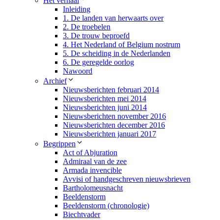
Het verhaal
Inleiding
1. De landen van herwaarts over
2. De troebelen
3. De trouw beproefd
4. Het Nederland of Belgium nostrum
5. De scheiding in de Nederlanden
6. De geregelde oorlog
Nawoord
Archief
Nieuwsberichten februari 2014
Nieuwsberichten mei 2014
Nieuwsberichten juni 2014
Nieuwsberichten november 2016
Nieuwsberichten december 2016
Nieuwsberichten januari 2017
Begrippen
Act of Abjuration
Admiraal van de zee
Armada invencible
Avvisi of handgeschreven nieuwsbrieven​
Bartholomeusnacht
Beeldenstorm
Beeldenstorm (chronologie)
Biechtvader