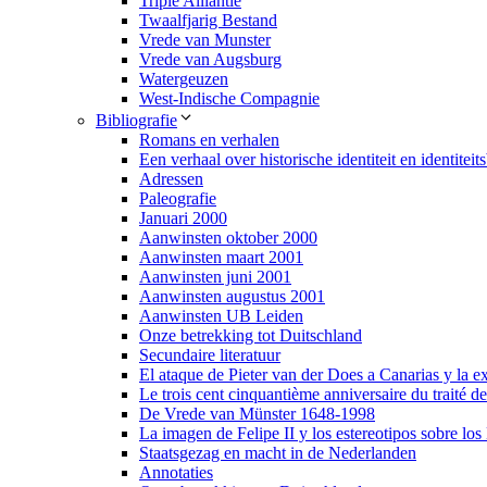
Triple Alliantie
Twaalfjarig Bestand
Vrede van Munster
Vrede van Augsburg
Watergeuzen
West-Indische Compagnie
Bibliografie
Romans en verhalen
Een verhaal over historische identiteit en identite
Adressen
Paleografie
Januari 2000
Aanwinsten oktober 2000
Aanwinsten maart 2001
Aanwinsten juni 2001
Aanwinsten augustus 2001
Aanwinsten UB Leiden
Onze betrekking tot Duitschland
Secundaire literatuur
El ataque de Pieter van der Does a Canarias y la e
Le trois cent cinquantième anniversaire du traité d
De Vrede van Münster 1648-1998
La imagen de Felipe II y los estereotipos sobre los
Staatsgezag en macht in de Nederlanden
Annotaties