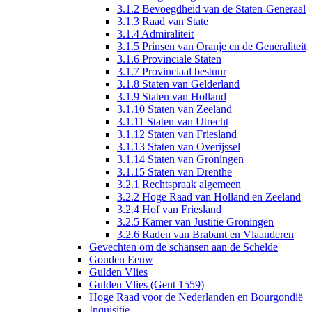
3.1.2 Bevoegdheid van de Staten-Generaal
3.1.3 Raad van State
3.1.4 Admiraliteit
3.1.5 Prinsen van Oranje en de Generaliteit
3.1.6 Provinciale Staten
3.1.7 Provinciaal bestuur
3.1.8 Staten van Gelderland
3.1.9 Staten van Holland
3.1.10 Staten van Zeeland
3.1.11 Staten van Utrecht
3.1.12 Staten van Friesland
3.1.13 Staten van Overijssel
3.1.14 Staten van Groningen
3.1.15 Staten van Drenthe
3.2.1 Rechtspraak algemeen
3.2.2 Hoge Raad van Holland en Zeeland
3.2.4 Hof van Friesland
3.2.5 Kamer van Justitie Groningen
3.2.6 Raden van Brabant en Vlaanderen
Gevechten om de schansen aan de Schelde
Gouden Eeuw
Gulden Vlies
Gulden Vlies (Gent 1559)
Hoge Raad voor de Nederlanden en Bourgondië
Inquisitie