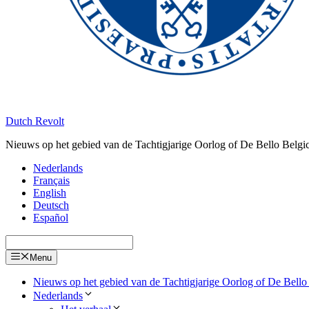
Dutch Revolt
Nieuws op het gebied van de Tachtigjarige Oorlog of De Bello Belgi
Nederlands
Français
English
Deutsch
Español
Menu
Nieuws op het gebied van de Tachtigjarige Oorlog of De Bello
Nederlands