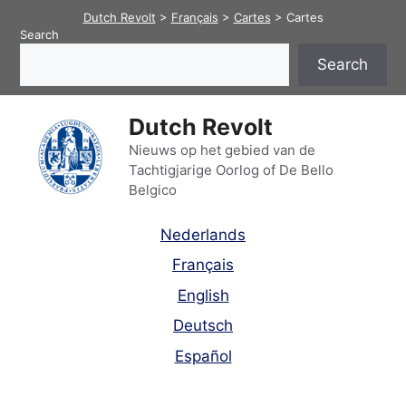
Skip
Dutch Revolt
>
Français
>
Cartes
>
Cartes
to
Search
content
Search
Dutch Revolt
Nieuws op het gebied van de
Tachtigjarige Oorlog of De Bello
Belgico
Nederlands
Français
English
Deutsch
Español