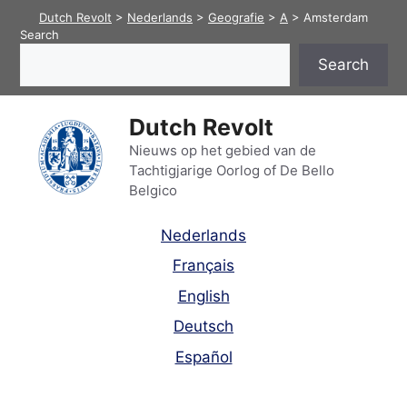
Skip
Dutch Revolt
>
Nederlands
>
Geografie
>
A
>
Amsterdam
to
Search
content
Search
Dutch Revolt
Nieuws op het gebied van de
Tachtigjarige Oorlog of De Bello
Belgico
Nederlands
Français
English
Deutsch
Español