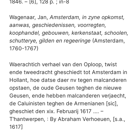
1846. – [6], 128 p. ; in-8
Wagenaar, Jan,
Amsterdam, in zyne opkomst,
aanwas, geschiedenissen, voorregten,
koophandel, gebouwen, kerkenstaat, schoolen,
schutterye, gilden en regeeringe
(Amsterdam,
1760-1767)
Waerachtich verhael van den Oploop, twist
ende tweedracht gheschiedt tot Amsterdam in
Hollant, hoe datse daer nv tegen malcanderen
opstaen, de oude Geusen teghen de nieuwe
Geusen, ende hebben malcanderen verjaecht,
de Caluinisten teghen de Armenianen [sic],
gheschiet den xix. Februarij 1617 …. –
T’hantwerpen, : By Abraham Verhoeuen, [s.a.,
1617]