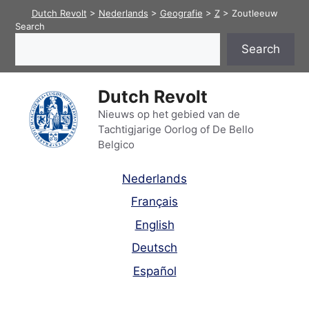
Skip
Dutch Revolt
>
Nederlands
>
Geografie
>
Z
>
Zoutleeuw
to
Search
content
Search
Dutch Revolt
Nieuws op het gebied van de
Tachtigjarige Oorlog of De Bello
Belgico
Nederlands
Français
English
Deutsch
Español