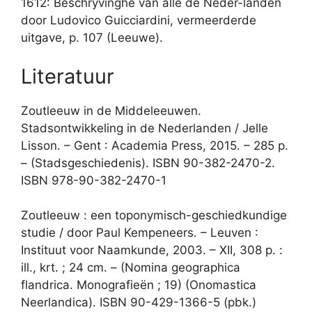
1612: Beschryvinghe van alle de Neder-landen
door Ludovico Guicciardini, vermeerderde
uitgave, p. 107 (Leeuwe).
Literatuur
Zoutleeuw in de Middeleeuwen.
Stadsontwikkeling in de Nederlanden / Jelle
Lisson. – Gent : Academia Press, 2015. – 285 p.
– (Stadsgeschiedenis). ISBN 90-382-2470-2.
ISBN 978-90-382-2470-1
Zoutleeuw : een toponymisch-geschiedkundige
studie / door Paul Kempeneers. – Leuven :
Instituut voor Naamkunde, 2003. – XII, 308 p. :
ill., krt. ; 24 cm. – (Nomina geographica
flandrica. Monografiee͏̈n ; 19) (Onomastica
Neerlandica). ISBN 90-429-1366-5 (pbk.)