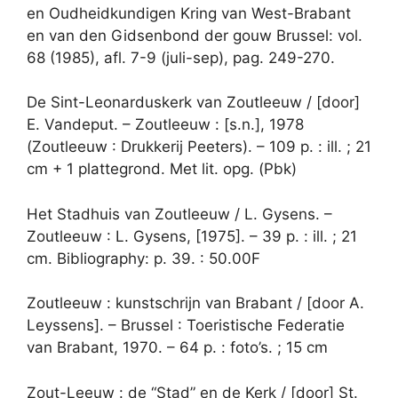
en Oudheidkundigen Kring van West-Brabant
en van den Gidsenbond der gouw Brussel: vol.
68 (1985), afl. 7-9 (juli-sep), pag. 249-270.
De Sint-Leonarduskerk van Zoutleeuw / [door]
E. Vandeput. – Zoutleeuw : [s.n.], 1978
(Zoutleeuw : Drukkerij Peeters). – 109 p. : ill. ; 21
cm + 1 plattegrond. Met lit. opg. (Pbk)
Het Stadhuis van Zoutleeuw / L. Gysens. –
Zoutleeuw : L. Gysens, [1975]. – 39 p. : ill. ; 21
cm. Bibliography: p. 39. : 50.00F
Zoutleeuw : kunstschrijn van Brabant / [door A.
Leyssens]. – Brussel : Toeristische Federatie
van Brabant, 1970. – 64 p. : foto’s. ; 15 cm
Zout-Leeuw : de “Stad” en de Kerk / [door] St.