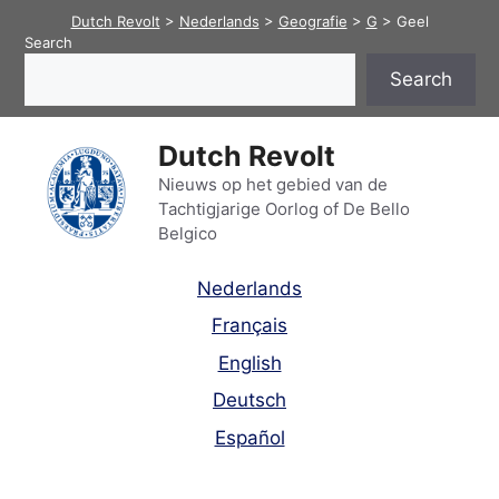
Skip
Dutch Revolt
>
Nederlands
>
Geografie
>
G
>
Geel
to
Search
content
Search
Dutch Revolt
Nieuws op het gebied van de
Tachtigjarige Oorlog of De Bello
Belgico
Nederlands
Français
English
Deutsch
Español