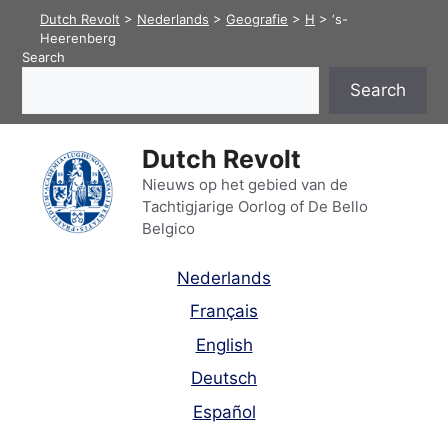
Skip
Dutch Revolt
>
Nederlands
>
Geografie
>
H
>
‘s-
to
Heerenberg
Search
content
Search
Dutch Revolt
Nieuws op het gebied van de
Tachtigjarige Oorlog of De Bello
Belgico
Nederlands
Français
English
Deutsch
Español