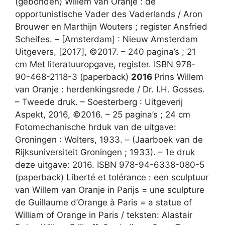
(gebonden) Willem van Oranje : de
opportunistische Vader des Vaderlands / Aron
Brouwer en Marthijn Wouters ; register Ansfried
Scheifes. – [Amsterdam] : Nieuw Amsterdam
Uitgevers, [2017], ©2017. – 240 pagina’s ; 21
cm Met literatuuropgave, register. ISBN 978-
90-468-2118-3 (paperback)
2016
Prins Willem
van Oranje : herdenkingsrede / Dr. I.H. Gosses.
– Tweede druk. – Soesterberg : Uitgeverij
Aspekt, 2016, ©2016. – 25 pagina’s ; 24 cm
Fotomechanische hrduk van de uitgave:
Groningen : Wolters, 1933. – (Jaarboek van de
Rijksuniversiteit Groningen ; 1933). – 1e druk
deze uitgave: 2016. ISBN 978-94-6338-080-5
(paperback) Liberté et tolérance : een sculptuur
van Willem van Oranje in Parijs = une sculpture
de Guillaume d’Orange à Paris = a statue of
William of Orange in Paris / teksten: Alastair