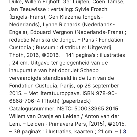
Duke, Willem Frijhoff, Ger Luijten, Coen Tamse,
Jan Teeuwisse ; vertaling: Sylvie Froschl
(Engels-Frans), Geri Klazema (Engels-
Nederlands), Lynne Richards (Nederlands-
Engels), Édouard Vergnon (Nederlands-Frans) ;
redactie Mariska de Jonge. – Paris : Fondation
Custodia ; Bussum : distributie: Uitgeverij
Thoth, 2016, ©2016. – 141 pagina’s : illustraties
; 24 cm. Uitgave ter gelegenheid van de
inauguratie van het door Jet Schepp
vervaardigde standbeeld in de tuin van de
Fondation Custodia, Parijs, op 26 september
2015. – Met literatuuropgave. ISBN 978-90-
6868-706-4 (Thoth) (paperback)
Catalogusnummer: NSTC: 500033965
2015
Willem van Oranje en Leiden / Anton van der
Lem. – Leiden : Primavera Pers, [2015], ©2015.
– 39 pagina’s : illustraties, kaarten ; 21 cm. – (
3