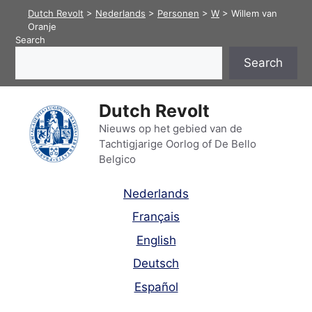
Skip
Dutch Revolt
>
Nederlands
>
Personen
>
W
>
Willem van
to
Oranje
Search
content
Search
Dutch Revolt
Nieuws op het gebied van de
Tachtigjarige Oorlog of De Bello
Belgico
Nederlands
Français
English
Deutsch
Español