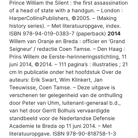
Prince William the Silent : the first assassination
of a head of state with a handgun. – London :
HarperCollinsPublishers, ©2005. – (Making
history series). – Met literatuuropgave, index.
ISBN 978-94-019-0383-7 (paperback)
2014
Willem van Oranje en Breda : officier en ‘Grand
Seigneur’ / redactie Coen Tamse. – Den Haag :
Prins Willem de Eerste-herinneringsstichting, 11
juni 2014, ©2014. – 111 pagina’s : illustraties ; 21
cm In publicatie onder het hoofdstuk Over de
auteurs: Erik Swart, Wim Klinkert, Jan
Teeuwisse, Coen Tamse. – Deze uitgave is
verschenen ter gelegenheid van de onthulling
door Peter van Uhm, luitenant-generaal b.d.,
van het door Gerrit Bolhuis vervaardigde
standbeeld voor de Nederlandse Defensie
Academie te Breda op 11 juni 2014. – Met
literatuuropgave. ISBN 978-90-818758-1-3