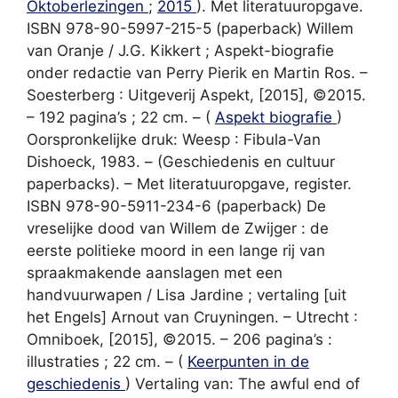
Oktoberlezingen
;
2015
). Met literatuuropgave.
ISBN 978-90-5997-215-5 (paperback) Willem
van Oranje / J.G. Kikkert ; Aspekt-biografie
onder redactie van Perry Pierik en Martin Ros. –
Soesterberg : Uitgeverij Aspekt, [2015], ©2015.
– 192 pagina’s ; 22 cm. – (
Aspekt biografie
)
Oorspronkelijke druk: Weesp : Fibula-Van
Dishoeck, 1983. – (Geschiedenis en cultuur
paperbacks). – Met literatuuropgave, register.
ISBN 978-90-5911-234-6 (paperback) De
vreselijke dood van Willem de Zwijger : de
eerste politieke moord in een lange rij van
spraakmakende aanslagen met een
handvuurwapen / Lisa Jardine ; vertaling [uit
het Engels] Arnout van Cruyningen. – Utrecht :
Omniboek, [2015], ©2015. – 206 pagina’s :
illustraties ; 22 cm. – (
Keerpunten in de
geschiedenis
) Vertaling van: The awful end of