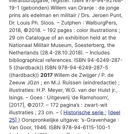
literatuuropgave, register. ISBN 978-94-92168-
19-1 (gebonden) Willem van Oranje : de jonge
prins als edelman en militair / Drs. Jeroen Punt,
Dr. Louis Ph. Sloos. – Zutphen : WalburgPers,
2018, ©2018. – 192 pages : color illustrations ;
29 cm Catalogue of an exhibition held at the
Nationaal Militair Museum, Soesterberg, the
Netherlands (28.4-28.10.2018). – Includes
bibliographical references. ISBN 94-6249-287-
5 ((hardback)) ISBN 978-94-6249-287-5
((hardback))
2017
Willem de Zwijger / P. de
Zeeuw JGzn ; en M.J. Ruissen (eindredactie) ;
illustraties: H.P. Meyer, W.G. van der Hulst jr.,
Isings. – Goes : Uitgeverij ‘de Ramshoorn’,
[2017], ©2017. – 172 pagina’s : zwart-wit
illustraties ; 23 cm. – (
Historische serie
;
[deel
25]
) Oorspronkelijke uitgave: ‘s-Gravenhage :
Van Goor, 1946. ISBN 978-94-6115-100-1